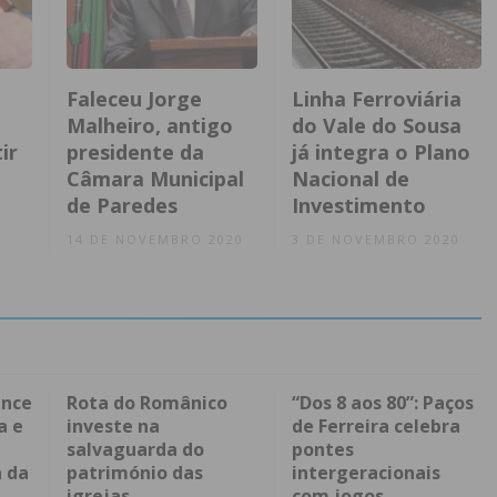
Faleceu Jorge
Linha Ferroviária
Malheiro, antigo
do Vale do Sousa
ir
presidente da
já integra o Plano
Câmara Municipal
Nacional de
de Paredes
Investimento
14 DE NOVEMBRO 2020
3 DE NOVEMBRO 2020
ence
Rota do Românico
“Dos 8 aos 80”: Paços
a e
investe na
de Ferreira celebra
salvaguarda do
pontes
 da
património das
intergeracionais
igrejas
com jogos