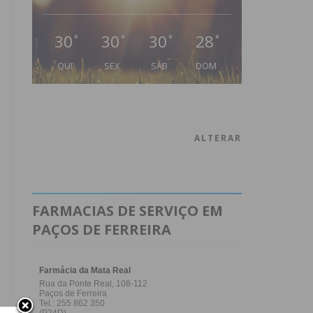
30
30
30
28
°
°
°
°
QUI
SEX
SÁB
DOM
ALTERAR
FARMACIAS DE SERVIÇO EM
PAÇOS DE FERREIRA