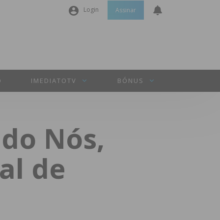
Login
Assinar
Nome de utilizador ou email
*
Senha
*
O
IMEDIATOTV
BÓNUS
Manter sessão
 do Nós,
INICIAR SESSÃO
al de
Perdeu a sua senha?