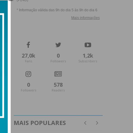
27,0k
0
1,2k
Fans
Followers
Subscribers
0
578
Followers
Readers
MAIS POPULARES