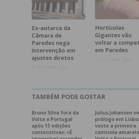
Hortícolas
Ex-autarca da
Gigantes vão
Câmara de
voltar a compet
Paredes nega
em Paredes
intervenção em
ajustes diretos
16 DE ABRIL 2021
29 DE ABRIL 2022
TAMBÉM PODE GOSTAR
Bruno Silva fora da
Julius Johansen v
Volta a Portugal
prólogo em Lisbo
após 15 edições
veste a primeira
consecutivas: «É
camisola amarela
impossível esconder
Volta a Portugal