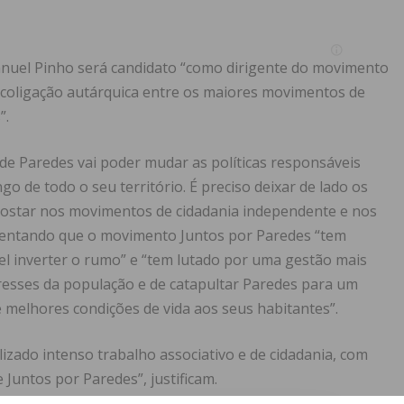
anuel Pinho será candidato “como dirigente do movimento
 coligação autárquica entre os maiores movimentos de
”.
de Paredes vai poder mudar as políticas responsáveis
o de todo o seu território. É preciso deixar de lado os
apostar nos movimentos de cidadania independente e nos
scentando que o movimento Juntos por Paredes “tem
l inverter o rumo” e “tem lutado por uma gestão mais
eresses da população e de catapultar Paredes para um
melhores condições de vida aos seus habitantes”.
izado intenso trabalho associativo e de cidadania, com
 Juntos por Paredes”, justificam.