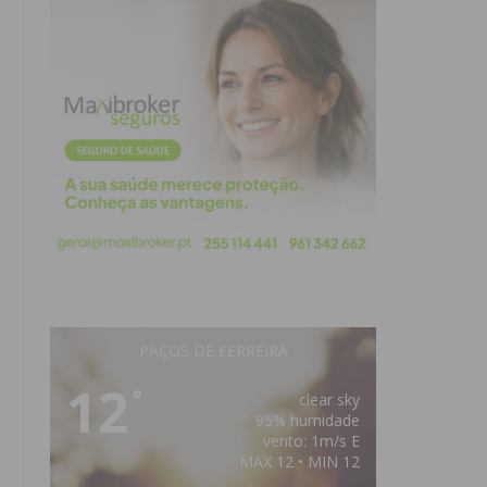
PAÇOS DE FERREIRA
12
°
clear sky
95% humidade
vento: 1m/s E
MAX 12 • MIN 12