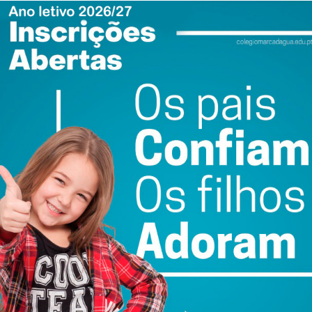
ewsletter do Imediato
ail e obtenha de forma regular a informação
atualizada.
do com os
termos e condições