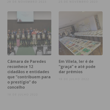
28 DE NOVEMBRO 2023
25 DE NOVEMBRO 2023
Câmara de Paredes
Em Vilela, ler é de
reconhece 12
“graça” e até pode
cidadãos e entidades
dar prémios
que “contribuem para
18 DE JULHO 2022
o prestígio” do
concelho
18 DE JULHO 2022