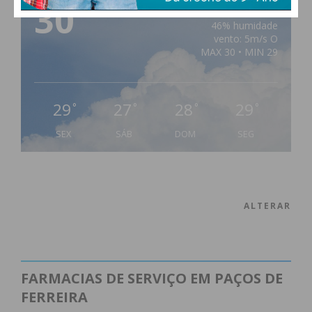
30
°
broken clouds
46% humidade
vento: 5m/s O
MAX 30 • MIN 29
29
27
28
29
°
°
°
°
SEX
SÁB
DOM
SEG
ALTERAR
FARMACIAS DE SERVIÇO EM PAÇOS DE
FERREIRA