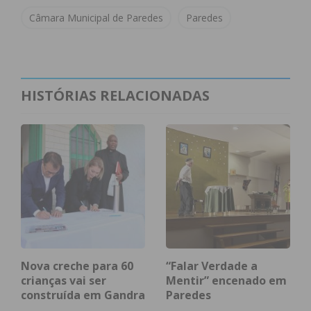
meia haste a bandeira do município, nos edifícios
Câmara Municipal de Paredes
Paredes
municipais.
Subscreva a newsletter do
HISTÓRIAS RELACIONADAS
Imediato
Assine nossa newsletter por e-mail e
obtenha de forma regular a informação
atualizada.
Nova creche para 60
“Falar Verdade a
Eu li e concordo com os
termos e
crianças vai ser
Mentir” encenado em
construída em Gandra
Paredes
condições