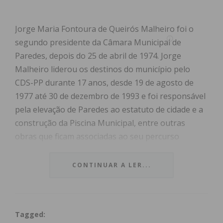
Jorge Maria Fontoura de Queirós Malheiro foi o
segundo presidente da Câmara Municipal de
Paredes, depois do 25 de abril de 1974. Jorge
Malheiro liderou os destinos do município pelo
CDS-PP durante 17 anos, desde 19 de agosto de
1977 até 30 de dezembro de 1993 e foi responsável
pela elevação de Paredes ao estatuto de cidade e a
construção da Piscina Municipal, entre outras
obras que ficam associadas ao seu percurso
autárquico.
CONTINUAR A LER...
Face à notícia do falecimento de Jorge Malheiro, a
Câmara Municipal de Paredes decretou três dias de
luto municipal, a cumprir hoje, amanhã e segunda-
Tagged:
feira, 14, 15 e 16 de novembro, sendo colocada a