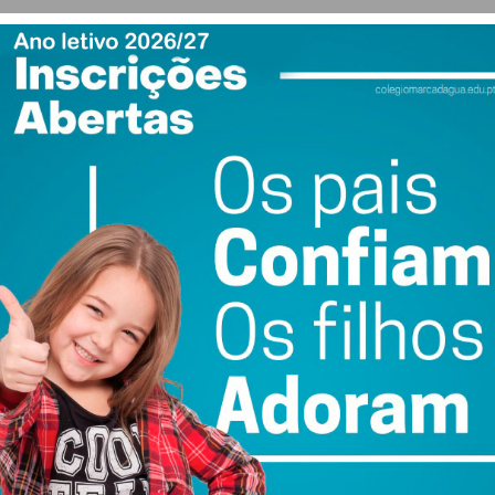
ewsletter do Imediato
ail e obtenha de forma regular a informação
atualizada.
do com os
termos e condições