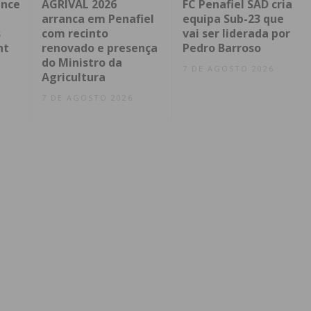
ence
AGRIVAL 2026
FC Penafiel SAD cria
arranca em Penafiel
equipa Sub-23 que
s
com recinto
vai ser liderada por
nt
renovado e presença
Pedro Barroso
do Ministro da
7 DE AGOSTO 2026
Agricultura
7 DE AGOSTO 2026