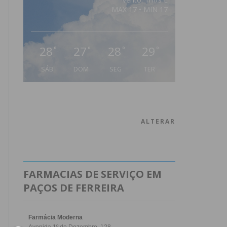
MAX 17 • MIN 17
28
27
28
29
°
°
°
°
SÁB
DOM
SEG
TER
ALTERAR
FARMACIAS DE SERVIÇO EM
PAÇOS DE FERREIRA