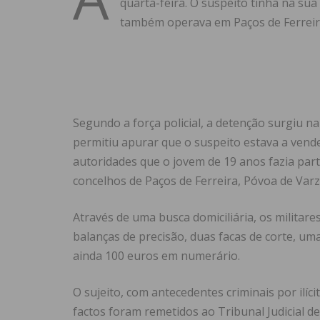
quarta-feira. O suspeito tinha na su
também operava em Paços de Ferreira
Segundo a força policial, a detenção surgiu n
permitiu apurar que o suspeito estava a vende
autoridades que o jovem de 19 anos fazia par
concelhos de Paços de Ferreira, Póvoa de Var
Através de uma busca domiciliária, os milita
balanças de precisão, duas facas de corte, uma
ainda 100 euros em numerário.
O sujeito, com antecedentes criminais por ilíc
factos foram remetidos ao Tribunal Judicial de