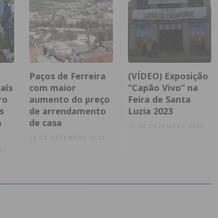
Paços de Ferreira
(VÍDEO) Exposição
aís
com maior
“Capão Vivo” na
ro
aumento do preço
Feira de Santa
s
de arrendamento
Luzia 2023
a
de casa
13 DE DEZEMBRO 2023
14 DE DEZEMBRO 2023
23