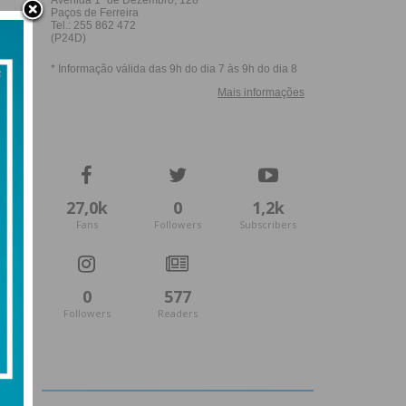
27,0k
0
1,2k
Fans
Followers
Subscribers
0
577
Followers
Readers