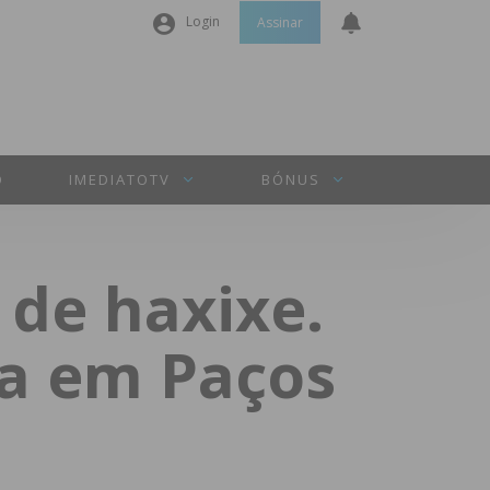
Login
Assinar
Nome de utilizador ou email
*
Senha
*
O
IMEDIATOTV
BÓNUS
Manter sessão
 de haxixe.
INICIAR SESSÃO
va em Paços
Perdeu a sua senha?