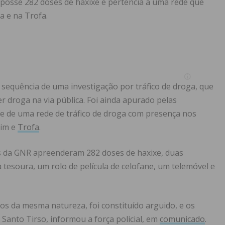
a posse 282 doses de haxixe e pertencia a uma rede que
 e na Trofa.
a sequência de uma investigação por tráfico de droga, que
r droga na via pública. Foi ainda apurado pelas
te de uma rede de tráfico de droga com presença nos
zim e
Trofa
.
res da GNR apreenderam 282 doses de haxixe, duas
 tesoura, um rolo de película de celofane, um telemóvel e
itos da mesma natureza, foi constituído arguido, e os
 Santo Tirso, informou a força policial, em
comunicado
.