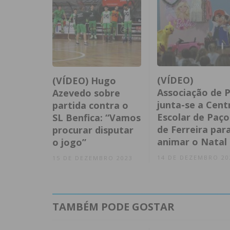
(VÍDEO)
(VÍDEO) Hugo
Associação de P
Azevedo sobre
junta-se a Cent
partida contra o
Escolar de Paço
SL Benfica: “Vamos
de Ferreira par
procurar disputar
animar o Natal
o jogo”
14 DE DEZEMBRO 20
15 DE DEZEMBRO 2023
TAMBÉM PODE GOSTAR