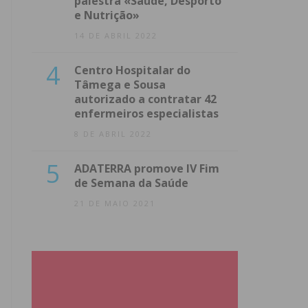
palestra «Saúde, Desporto
e Nutrição»
14 DE ABRIL 2022
4
Centro Hospitalar do
Tâmega e Sousa
autorizado a contratar 42
enfermeiros especialistas
8 DE ABRIL 2022
5
ADATERRA promove IV Fim
de Semana da Saúde
21 DE MAIO 2021