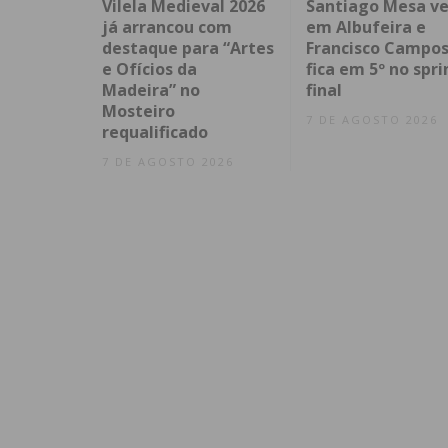
Vilela Medieval 2026
Santiago Mesa v
já arrancou com
em Albufeira e
destaque para “Artes
Francisco Campo
e Ofícios da
fica em 5º no spri
Madeira” no
final
Mosteiro
7 DE AGOSTO 2026
requalificado
7 DE AGOSTO 2026