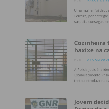
POR
PAÇOS DE F
Uma mulher foi detid
Ferreira, por entregar
suspeita conseguiu e
Cozinheira 
haxixe na c
POR
ATUALIDAD
A Polícia Judiciária i
Estabelecimento Prisi
tentou introduzir na 
Jovem detid