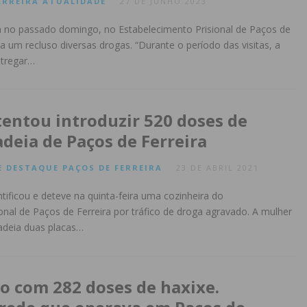
ERREIRA
ATUALIDADE
27 DE JUNHO 2023
a no passado domingo, no Estabelecimento Prisional de Paços de
 a um recluso diversas drogas. “Durante o período das visitas, a
ntregar…
tentou introduzir 520 doses de
adeia de Paços de Ferreira
E
DESTAQUE
PAÇOS DE FERREIRA
23 DE ABRIL 2021
dentificou e deteve na quinta-feira uma cozinheira do
onal de Paços de Ferreira por tráfico de droga agravado. A mulher
cadeia duas placas…
o com 282 doses de haxixe.