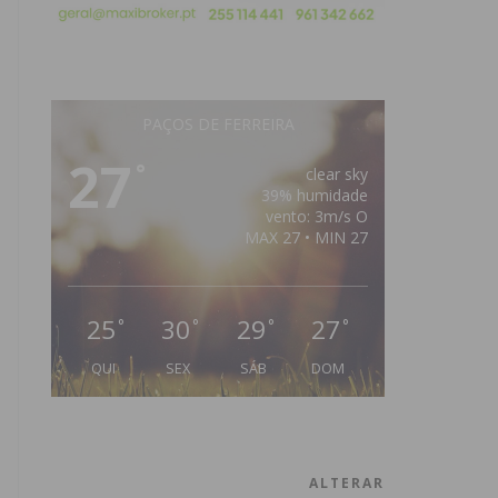
PAÇOS DE FERREIRA
27
°
clear sky
39% humidade
vento: 3m/s O
MAX 27 • MIN 27
25
30
29
27
°
°
°
°
QUI
SEX
SÁB
DOM
ALTERAR