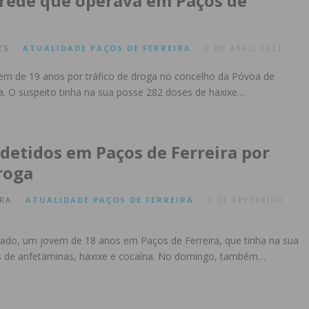
 rede que operava em Paços de
ES
ATUALIDADE
PAÇOS DE FERREIRA
8 DE ABRIL 2021
m de 19 anos por tráfico de droga no concelho da Póvoa de
ra. O suspeito tinha na sua posse 282 doses de haxixe…
 detidos em Paços de Ferreira por
roga
RA
ATUALIDADE
PAÇOS DE FERREIRA
3 DE FEVEREIRO
ado, um jovem de 18 anos em Paços de Ferreira, que tinha na sua
 de anfetaminas, haxixe e cocaína. No domingo, também…