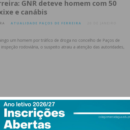
rreira: GNR deteve homem com 50
xixe e canábis
RA
ATUALIDADE
PAÇOS DE FERREIRA
20 DE JANEIRO
ingo um homem por tráfico de droga no concelho de Paços de
 inspeção rodoviária, o suspeito atraiu a atenção das autoridades,