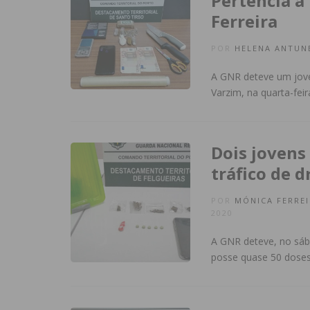
Pertencia a
Ferreira
POR
HELENA ANTUN
A GNR deteve um jove
Varzim, na quarta-fei
Dois jovens
tráfico de d
POR
MÓNICA FERREI
2020
A GNR deteve, no sáb
posse quase 50 doses