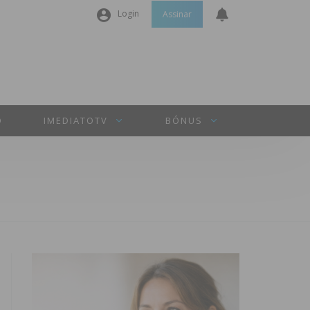
Login
Assinar
Nome de utilizador ou email
*
Senha
*
O
IMEDIATOTV
BÓNUS
Manter sessão
INICIAR SESSÃO
Perdeu a sua senha?