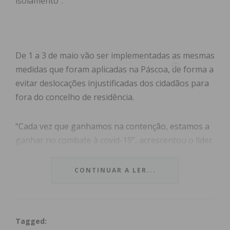
isolamento”.
De 1 a 3 de maio vão ser implementadas as mesmas
medidas que foram aplicadas na Páscoa, de forma a
evitar deslocações injustificadas dos cidadãos para
fora do concelho de residência.
“Cada vez que ganhamos na contenção, estamos a
ganhar no combate à covid-19”, acrescentou o líder
do Governo português.
CONTINUAR A LER...
Subscreva a newsletter do
Imediato
Tagged: