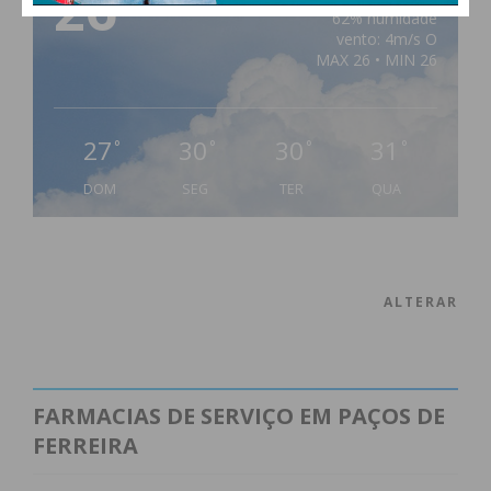
26
62% humidade
vento: 4m/s O
MAX 26 • MIN 26
27
30
30
31
°
°
°
°
DOM
SEG
TER
QUA
ALTERAR
FARMACIAS DE SERVIÇO EM PAÇOS DE
FERREIRA