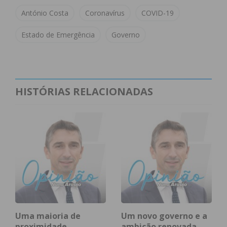
António Costa
Coronavírus
COVID-19
Assine nossa newsletter por e-mail e
obtenha de forma regular a informação
Estado de Emergência
Governo
atualizada.
HISTÓRIAS RELACIONADAS
Eu li e concordo com os
termos e
condições
Uma maioria de
Um novo governo e a
proximidade
ambição renovada