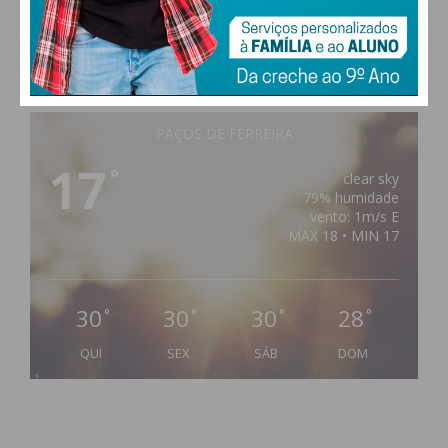
PAÇOS DE FERREIRA
17
°
clear sky
79% humidade
vento: 1m/s E
MAX 18 • MIN 17
30
30
30
28
°
°
°
°
QUI
SEX
SÁB
DOM