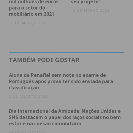
preservar o original”, explicou ao IMEDIATO o
mil milhões de euros
seu projeto”
para o setor do
gerente da FD Details.
12 DE MARÇO 2022
mobiliário em 2021
16 DE MARÇO 2022
Para Filipe Dias, os serviços de detalhe automóvel
têm recebido cada vez mais procura na população,
havendo, assim, uma maior preocupação com o
estado do veículo e com a sua estética.
TAMBÉM PODE GOSTAR
A
FD Details
foi inaugurada este fim-de-semana, na
Avenida João XXIII, em Paços de Ferreira, estando
Aluna de Penafiel sem nota no exame de
aberta de segunda a sexta-feira, das 9:00 às 19:00 e
Português após prova ter sido enviada para
ao sábado, das 9:00 às 18:00.
classificação
2 DE AGOSTO 2026
Dia Internacional da Amizade: Nações Unidas e
Subscreva a newsletter do
SNS destacam o papel dos laços sociais no bem-
Imediato
estar e na coesão comunitária
30 DE JULHO 2026