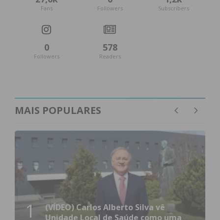
Fans
Followers
Subscribers
0
578
Followers
Readers
MAIS POPULARES
1
(VÍDEO) Carlos Alberto Silva vê
Unidade Local de Saúde como uma