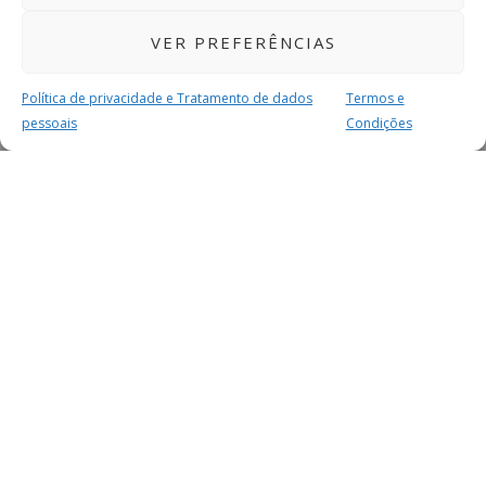
VER PREFERÊNCIAS
Política de privacidade e Tratamento de dados
Termos e
pessoais
Condições
MAIS PARA SI
FACEBOOK
TWITTER
YOUTUBE
INSTAGRAM
READERS
SERVIÇOS