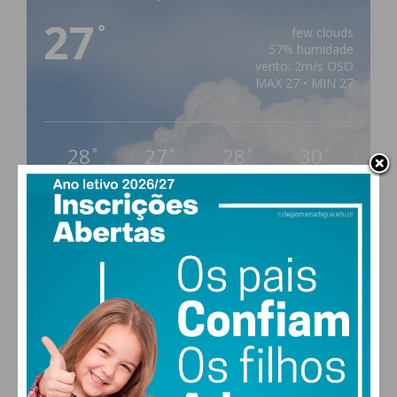
27
°
few clouds
57% humidade
vento: 2m/s OSO
Eu li e concordo com os
termos e
MAX 27 • MIN 27
condições
28
27
28
30
°
°
°
°
SÁB
DOM
SEG
TER
ALTERAR
FARMACIAS DE SERVIÇO EM PAÇOS DE
FERREIRA