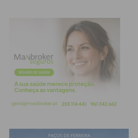
importante fazer uma pesquisa detalhada e
comparar os diferentes bónus disponíveis. Dessa
forma, poderá tomar uma decisão informada,
maximizar o seu retorno e aproveitar ao máximo a
sua experiência de apostas.
Subscreva a newsletter do
Imediato
Assine nossa newsletter por e-mail e
obtenha de forma regular a informação
atualizada.
PAÇOS DE FERREIRA