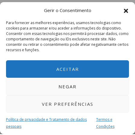
Gerir o Consentimento
Para fornecer as melhores experiências, usamos tecnologias como
cookies para armazenar e/ou aceder a informações do dispositivo.
Consentir com essas tecnologias nos permitirá processar dados, como
comportamento de navegação ou IDs exclusivos neste site. Não
consentir ou retirar o consentimento pode afetar negativamante certos
recursos e funções.
ACEITAR
NEGAR
VER PREFERÊNCIAS
Política de privacidade e Tratamento de dados
Termos e
pessoais
Condições