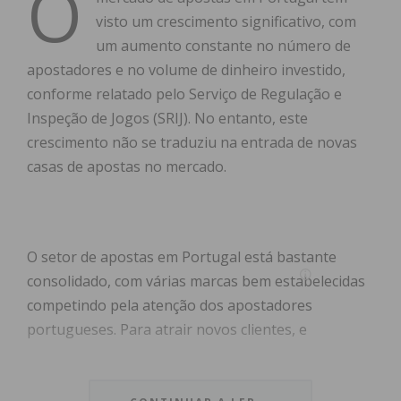
O
visto um crescimento significativo, com
um aumento constante no número de
apostadores e no volume de dinheiro investido,
conforme relatado pelo Serviço de Regulação e
Inspeção de Jogos (SRIJ). No entanto, este
crescimento não se traduziu na entrada de novas
casas de apostas no mercado.
O setor de apostas em Portugal está bastante
consolidado, com várias marcas bem estabelecidas
competindo pela atenção dos apostadores
portugueses. Para atrair novos clientes, e
Essas
marcas oferecem uma variedade de bónus de
registo,
cada um com suas próprias vantagens.