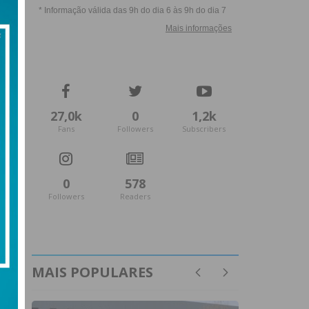
27,0k
0
1,2k
Fans
Followers
Subscribers
0
578
Followers
Readers
MAIS POPULARES