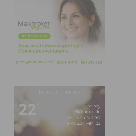
PAÇOS DE FERREIRA
22
°
clear sky
64% humidade
vento: 2m/s OSO
MAX 22 • MIN 22