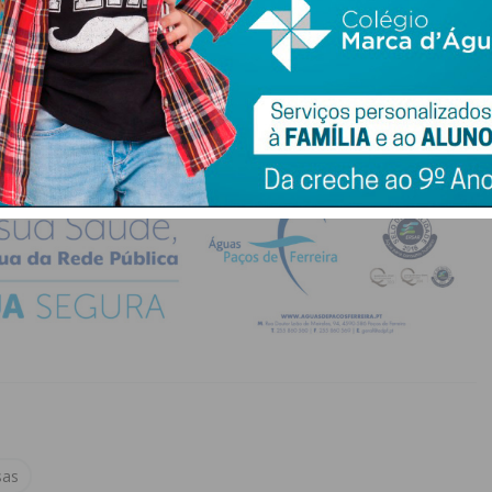
do com os
termos e condições
sas