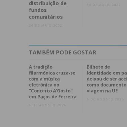
distribuição de
14 DE ABRIL 2022
fundos
comunitários
24 DE MAIO 2022
TAMBÉM PODE GOSTAR
A tradição
Bilhete de
filarmónica cruza-se
Identidade em pa
com a música
deixou de ser ace
eletrónica no
como documento
“Concerto A’Gosto”
viagem na UE
em Paços de Ferreira
6 DE AGOSTO 2026
6 DE AGOSTO 2026