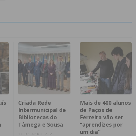
uís
Criada Rede
Mais de 400 alunos
Intermunicipal de
de Paços de
Bibliotecas do
Ferreira vão ser
m
Tâmega e Sousa
“aprendizes por
um dia”
11 DE ABRIL 2022