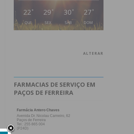
22
29
30
27
°
°
°
°
QUI
SEX
SÁB
DOM
ALTERAR
FARMACIAS DE SERVIÇO EM
PAÇOS DE FERREIRA