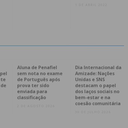
1 DE ABRIL 2022
Aluna de Penafiel
Dia Internacional da
pel
sem nota no exame
Amizade: Nações
ite
de Português após
Unidas e SNS
 de
prova ter sido
destacam o papel
enviada para
dos laços sociais no
classificação
bem-estar e na
coesão comunitária
2 DE AGOSTO 2026
30 DE JULHO 2026