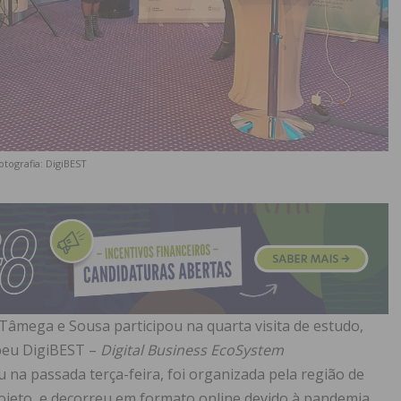
otografia: DigiBEST
Tâmega e Sousa participou na quarta visita de estudo,
peu DigiBEST –
Digital Business EcoSystem
eu na passada terça-feira, foi organizada pela região de
jeto, e decorreu em formato online devido à pandemia .