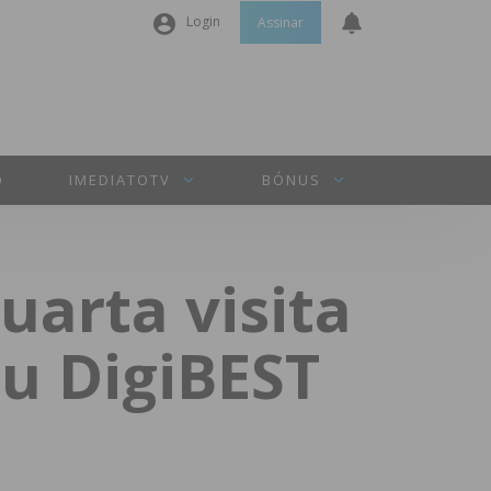
Login
Assinar
Nome de utilizador ou email
*
Senha
*
O
IMEDIATOTV
BÓNUS
Manter sessão
arta visita
INICIAR SESSÃO
u DigiBEST
Perdeu a sua senha?