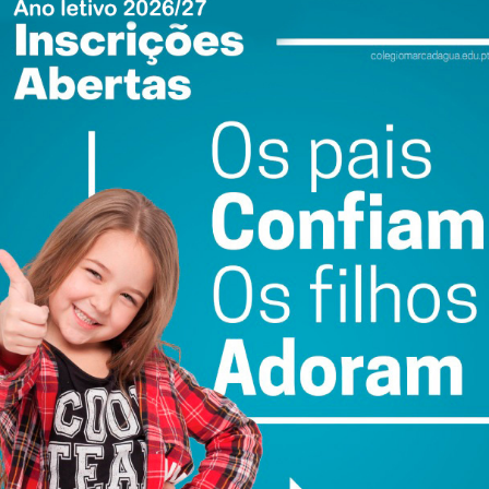
regional, que tem como principal objetivo promover a
sformação digital, propondo soluções para aumentar a sua
ovas abordagens de negócios inovadoras. É cofinanciado
nal (FEDER), através do programa Interreg Europe, e
ewsletter do Imediato
ail e obtenha de forma regular a informação
atualizada.