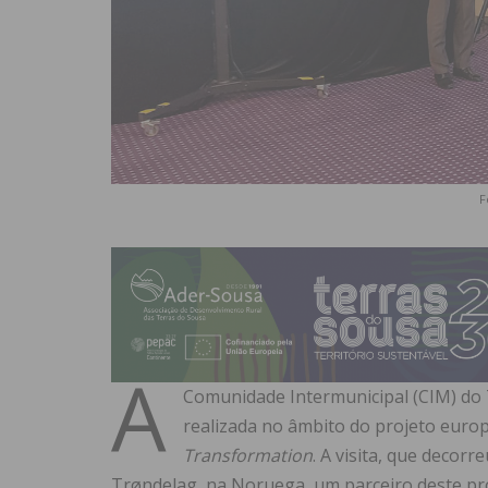
F
A
Comunidade Intermunicipal (CIM) do 
realizada no âmbito do projeto euro
Transformation
. A visita, que decorr
Trøndelag, na Noruega, um parceiro deste pro