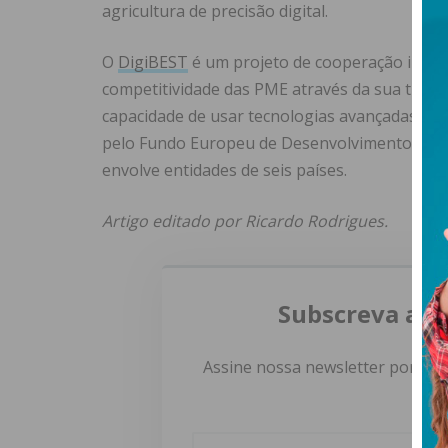
agricultura de precisão digital.
O
DigiBEST
é um projeto de cooperação inter-
competitividade das PME através da sua tran
capacidade de usar tecnologias avançadas e n
pelo Fundo Europeu de Desenvolvimento Regio
envolve entidades de seis países.
Artigo editado por Ricardo Rodrigues.
Subscreva a n
Assine nossa newsletter por e-m