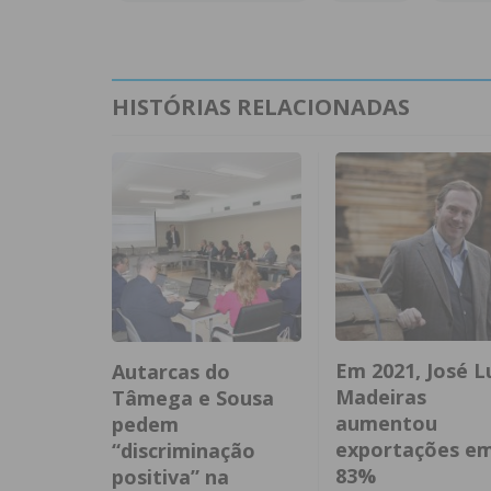
HISTÓRIAS RELACIONADAS
Em 2021, José L
Autarcas do
Madeiras
Tâmega e Sousa
aumentou
pedem
exportações e
“discriminação
83%
positiva” na