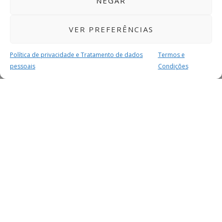
NEGAR
VER PREFERÊNCIAS
Política de privacidade e Tratamento de dados
Termos e
pessoais
Condições
MAIS PARA SI
FACEBOOK
TWITTER
YOUTUBE
INSTAGRAM
READERS