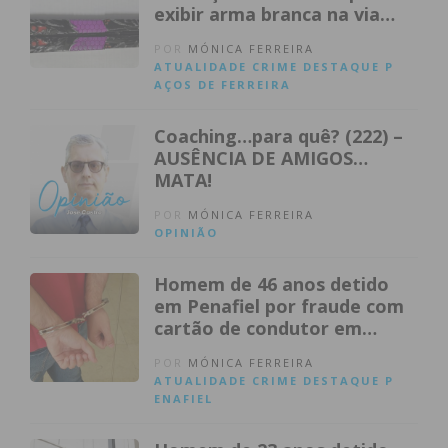
exibir arma branca na via
pública
POR
MÓNICA FERREIRA
ATUALIDADE
CRIME
DESTAQUE
P
AÇOS DE FERREIRA
Coaching…para quê? (222) –
AUSÊNCIA DE AMIGOS…
MATA!
POR
MÓNICA FERREIRA
OPINIÃO
Homem de 46 anos detido
em Penafiel por fraude com
cartão de condutor em
veículo pesado
POR
MÓNICA FERREIRA
ATUALIDADE
CRIME
DESTAQUE
P
ENAFIEL