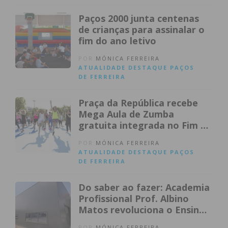
Paços 2000 junta centenas
de crianças para assinalar o
fim do ano letivo
POR
MÓNICA FERREIRA
ATUALIDADE
DESTAQUE
PAÇOS
DE FERREIRA
Praça da República recebe
Mega Aula de Zumba
gratuita integrada no Fim de
Semana Cultural
POR
MÓNICA FERREIRA
ATUALIDADE
DESTAQUE
PAÇOS
DE FERREIRA
Do saber ao fazer: Academia
Profissional Prof. Albino
Matos revoluciona o Ensino
Profissional com
POR
MÓNICA FERREIRA