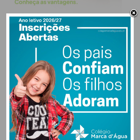
PAÇOS DE FERREIRA
30
°
scattered clouds
47% humidade
vento: 5m/s O
MAX 30 • MIN 29
29
27
28
29
°
°
°
°
SEX
SÁB
DOM
SEG