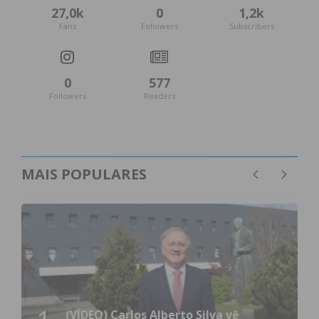
27,0k
0
1,2k
Fans
Followers
Subscribers
0
577
Followers
Readers
MAIS POPULARES
(VÍDEO) Carlos Alberto Silva vê