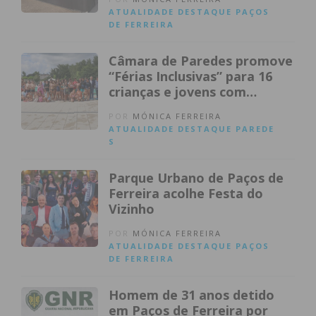
investimento de cerca de 3
ATUALIDADE
DESTAQUE
PAÇOS
milhões de euros
DE FERREIRA
Câmara de Paredes promove
“Férias Inclusivas” para 16
crianças e jovens com
deficiência
POR
MÓNICA FERREIRA
ATUALIDADE
DESTAQUE
PAREDE
S
Parque Urbano de Paços de
Ferreira acolhe Festa do
Vizinho
POR
MÓNICA FERREIRA
ATUALIDADE
DESTAQUE
PAÇOS
DE FERREIRA
Homem de 31 anos detido
em Paços de Ferreira por