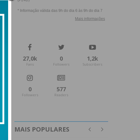
27,0k
0
1,2k
Fans
Followers
Subscribers
0
577
Followers
Readers
MAIS POPULARES