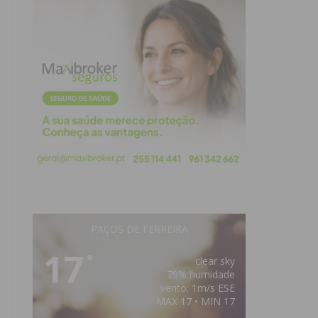
PAÇOS DE FERREIRA
17
°
clear sky
79% humidade
vento: 1m/s ESE
MAX 17 • MIN 17