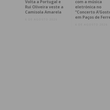
Volta a Portugal e
com a música
Rui Oliveira veste a
eletrónica no
Camisola Amarela
“Concerto A’Gost
em Paços de Ferr
6 DE AGOSTO 2026
6 DE AGOSTO 2026