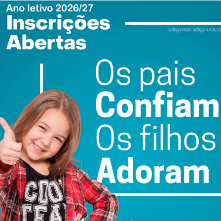
sletter do Imediato
acionais
S reuniu-se com a Coordenadora da USF São Vicente, Vera
adamente as preocupações locais, os desafios
 profissionais que asseguram o funcionamento diário
iativa foi encarada com “grande satisfação”. Os
eu agradecimento pelo interesse demonstrado pela CT-
hada, a realidade e o quotidiano da instituição.
trutura complexa
nardo Sousa, sublinhou a importância fulcral destes
stas visitas são essenciais para estreitar o diálogo, a