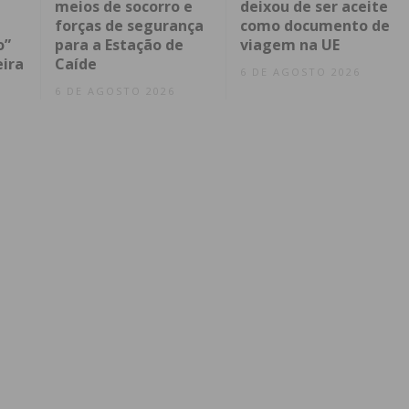
meios de socorro e
deixou de ser aceite
forças de segurança
como documento de
o”
para a Estação de
viagem na UE
eira
Caíde
6 DE AGOSTO 2026
6 DE AGOSTO 2026