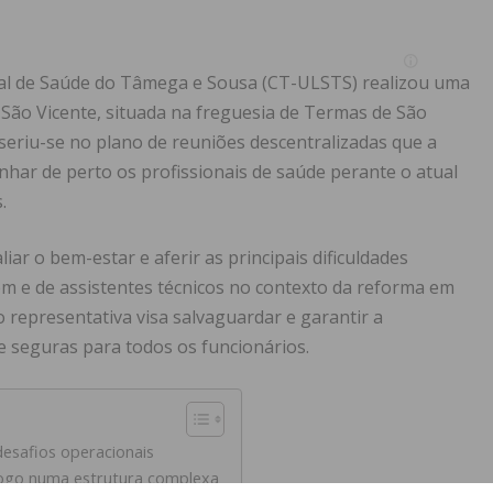
al de Saúde do Tâmega e Sousa (CT-ULSTS) realizou uma
F) São Vicente, situada na freguesia de Termas de São
inseriu-se no plano de reuniões descentralizadas que a
ar de perto os profissionais de saúde perante o atual
.
iar o bem-estar e aferir as principais dificuldades
m e de assistentes técnicos no contexto da reforma em
o representativa visa salvaguardar e garantir a
 seguras para todos os funcionários.
esafios operacionais
logo numa estrutura complexa