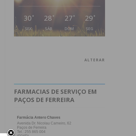
30
28
27
29
°
°
°
°
SEX
SÁB
DOM
SEG
ALTERAR
FARMACIAS DE SERVIÇO EM
PAÇOS DE FERREIRA