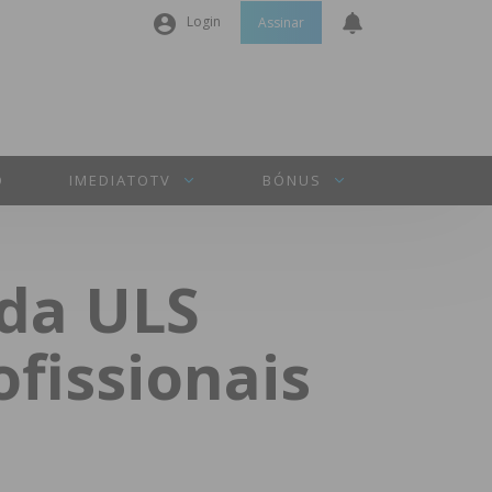
Login
Assinar
Nome de utilizador ou email
*
Senha
*
O
IMEDIATOTV
BÓNUS
Manter sessão
da ULS
INICIAR SESSÃO
fissionais
Perdeu a sua senha?