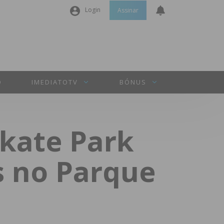
Login
Assinar
Nome de utilizador ou email
*
Senha
*
O
IMEDIATOTV
BÓNUS
Manter sessão
Skate Park
INICIAR SESSÃO
s no Parque
Perdeu a sua senha?