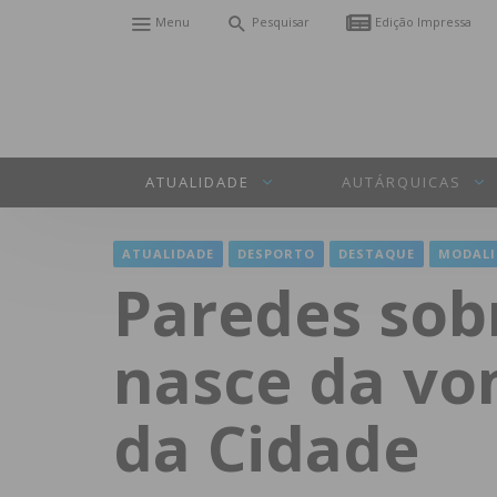
Menu
Pesquisar
Edição Impressa
ATUALIDADE
AUTÁRQUICAS
ATUALIDADE
DESPORTO
DESTAQUE
MODALI
Paredes sob
nasce da vo
da Cidade