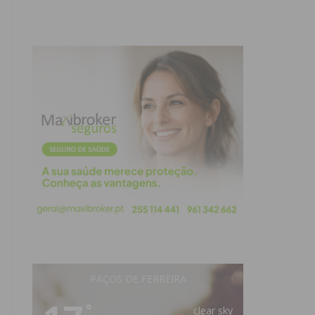
PAÇOS DE FERREIRA
°
clear sky