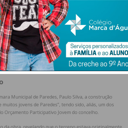
 modalidades como aos desafios exigidos pelos atletas
ta variada de obstáculos técnicos, incluindo:
terísticas específicas e os padrões de segurança exigidos
atins em linha
.
o
ra Municipal de Paredes, Paulo Silva, a construção
muitos jovens de Paredes”, tendo sido, aliás, um dos
do Orçamento Participativo Jovem do concelho.
co da obra, revelando que o terreno estava originalmente