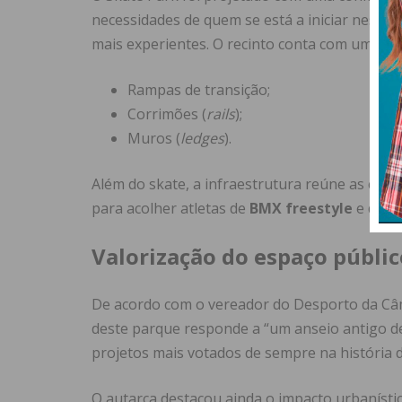
necessidades de quem se está a iniciar nestas
mais experientes. O recinto conta com uma ofer
Rampas de transição;
Corrimões (
rails
);
Muros (
ledges
).
Além do skate, a infraestrutura reúne as carac
para acolher atletas de
BMX freestyle
e de
p
Valorização do espaço públic
De acordo com o vereador do Desporto da Câma
deste parque responde a “um anseio antigo de 
projetos mais votados de sempre na história 
O autarca destacou ainda o impacto urbanísti