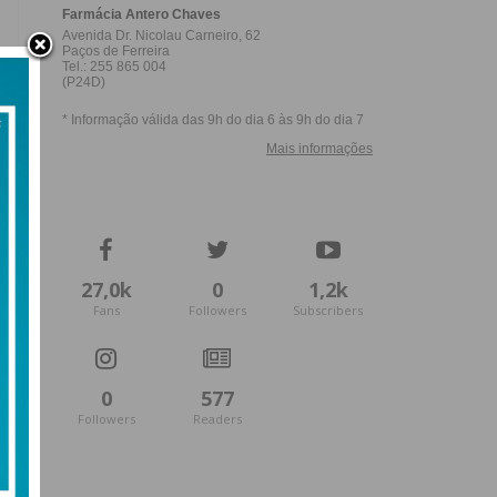
27,0k
0
1,2k
Fans
Followers
Subscribers
0
577
Followers
Readers