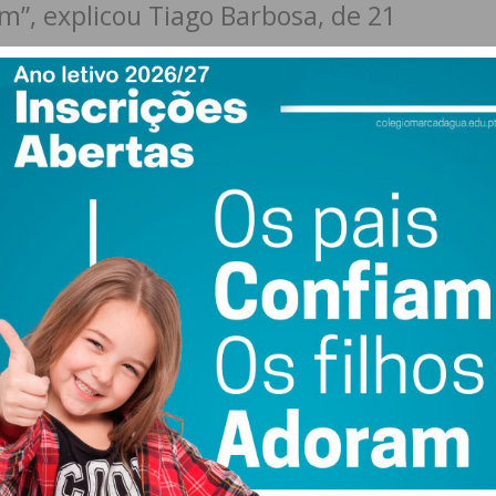
m”, explicou Tiago Barbosa, de 21
ciativa, em declarações ao Jornal
oficial, o jovem partilhou o seu
ue Paredes tenha este espaço para os
 segurança”.
átil para várias modalidades
 espaço público
wsletter do Imediato
ias modalidades
ção versátil, pensada para responder tanto às