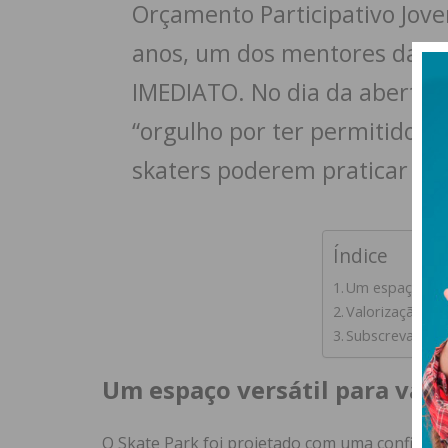
Orçamento Participativo Jove
anos, um dos mentores da ini
IMEDIATO. No dia da abertura 
“orgulho por ter permitido q
skaters poderem praticar em
Índice
Um espaço vers
Valorização do
Subscreva a ne
Um espaço versátil para vár
O Skate Park foi projetado com uma configura