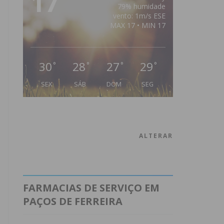
17
79% humidade
vento: 1m/s ESE
MAX 17 • MIN 17
30
28
27
29
°
°
°
°
SEX
SÁB
DOM
SEG
ALTERAR
FARMACIAS DE SERVIÇO EM
PAÇOS DE FERREIRA