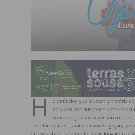
H
á anúncios que mudam a história d
de quem vive suspenso entre consul
comunicação social passou a dar e
“revolucionários”, ainda em investigação, ap
ou metastáticos. Imunoterapias inovadoras, t