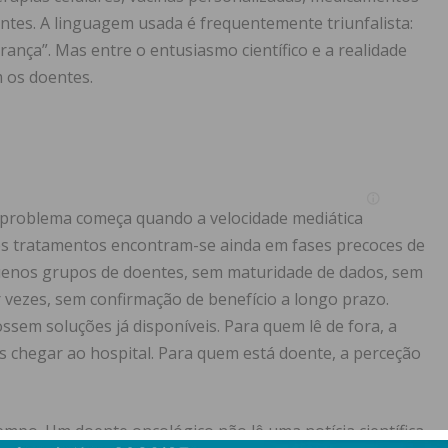
ntes. A linguagem usada é frequentemente triunfalista:
erança”. Mas entre o entusiasmo científico e a realidade
m os doentes.
O problema começa quando a velocidade mediática
tes tratamentos encontram-se ainda em fases precoces de
uenos grupos de doentes, sem maturidade de dados, sem
 vezes, sem confirmação de benefício a longo prazo.
sem soluções já disponíveis. Para quem lê de fora, a
nas chegar ao hospital. Para quem está doente, a perceção
empo. Um doente oncológico não lê uma notícia científica