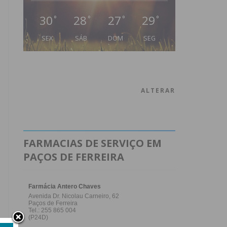
30
28
27
29
°
°
°
°
SEX
SÁB
DOM
SEG
ALTERAR
FARMACIAS DE SERVIÇO EM
PAÇOS DE FERREIRA