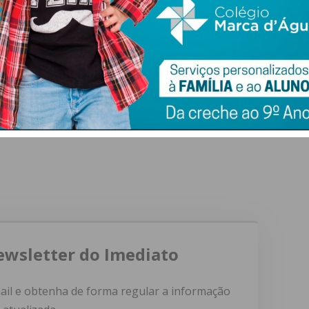
nsaios clínicos e aos avanços científicos. Devemos celebrar
sponsabilidade ética. Entre o silêncio e o
o. A esperança é parte fundamental do tratamento do
sformada num produto mediático antes de existir
ewsletter do Imediato
ail e obtenha de forma regular a informação