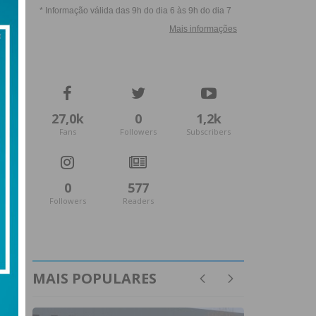
27,0k
0
1,2k
Fans
Followers
Subscribers
0
577
Followers
Readers
MAIS POPULARES