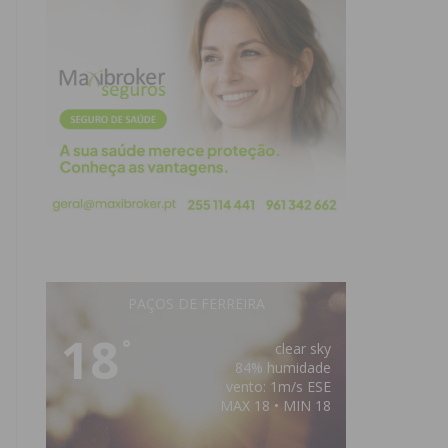
PAÇOS DE FERREIRA
18
°
clear sky
84% humidade
vento: 1m/s ESE
MAX 18 • MIN 18