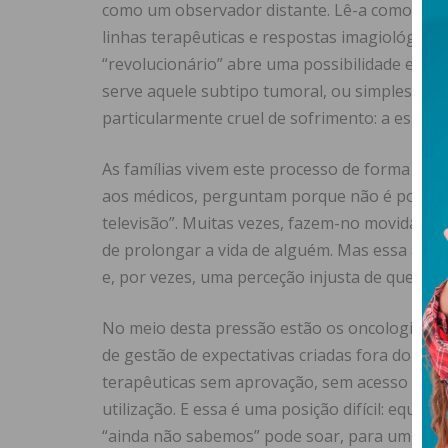
como um observador distante. Lê-a como alg
linhas terapêuticas e respostas imagiológicas.
“revolucionário” abre uma possibilidade emoci
serve aquele subtipo tumoral, ou simplesmen
particularmente cruel de sofrimento: a espera
As famílias vivem este processo de forma igua
aos médicos, perguntam porque não é possíve
televisão”. Muitas vezes, fazem-no movidas p
de prolongar a vida de alguém. Mas essa ava
e, por vezes, uma perceção injusta de que exis
No meio desta pressão estão os oncologistas
de gestão de expectativas criadas fora do ho
terapêuticas sem aprovação, sem acesso disp
utilização. E essa é uma posição difícil: equil
“ainda não sabemos” pode soar, para um doen