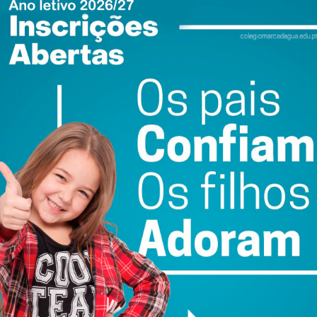
uém que mede a própria vida em meses de tratamento,
 Cada anúncio cria expectativa. Cada palavra
onal. E quando o tratamento não está acessível, não
te não chegará a tempo, instala-se uma forma
nça interrompida.
lmente intensa. Agarram-se às notícias, enviam artigos
l utilizar aquele medicamento “que apareceu na
elo amor e pelo desespero. Procuram qualquer hipótese
lanche de informação também gera ansiedade, frustração
te algo salvador que está a ser negado.
. A consulta transforma-se frequentemente num espaço
spital. O médico vê-se confrontado com perguntas sobre
onível ou sem dados robustos que sustentem a sua
ibrar prudência científica com empatia humana. Porque dizer
te desesperado, como falta de vontade e não como