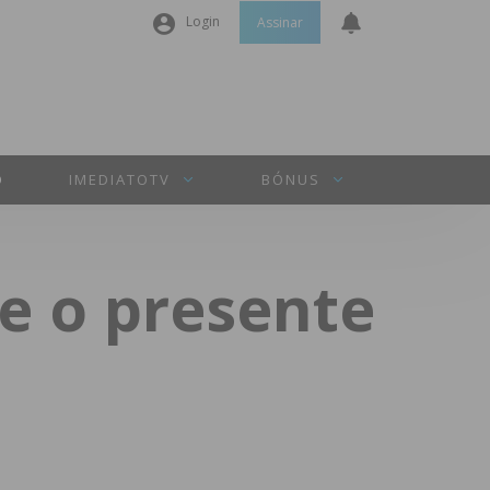
Login
Assinar
Nome de utilizador ou email
*
Senha
*
O
IMEDIATOTV
BÓNUS
Manter sessão
 e o presente
INICIAR SESSÃO
Perdeu a sua senha?