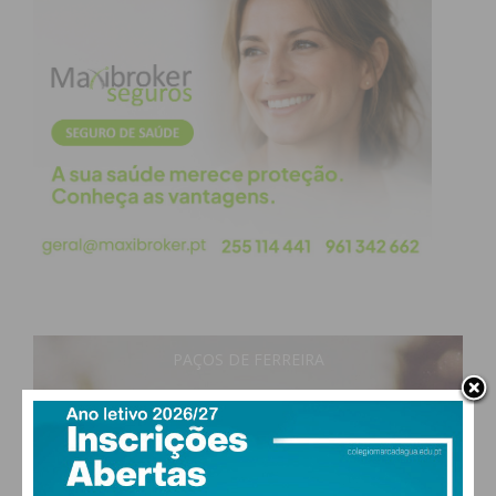
novos quadros, sem descurar a valorização
dos militantes com provas dadas.
Proximidade:
Reforçar a influência do PS no
xadrez político regional através de uma maior
mobilização das bases e dos autarcas locais.
O presidente da Federação do PS Porto concluiu o
seu discurso de vitória deixando uma mensagem de
reconhecimento a todos os militantes, autarcas e
simpatizantes que participaram no ato eleitoral,
assumindo que a margem da vitória traz consigo
uma “responsabilidade acrescida”. “Continuo a
PAÇOS DE FERREIRA
acreditar que este é, verdadeiramente, o nosso
26
°
Tempo de Coragem”, rematou.
clear sky
56% humidade
vento: 2m/s ONO
MAX 26 • MIN 25