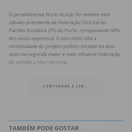
O penafidelense Nuno Araújo foi reeleito este
sábado presidente da Federação Distrital do
Partido Socialista (PS) do Porto, conquistando 96%
dos votos expressos. O escrutínio dita a
continuidade do projeto político iniciado há dois
anos na segunda maior e mais influente federação
do partido a nível nacional.
Na intervenção que dirigiu aos militantes após a
confirmação da vitória, o dirigente socialista fez um
CONTINUAR A LER...
balanço positivo do mandato anterior, classificando
os últimos dois anos como um período de “trabalho
intenso” e de “desafios permanentes”. Para Nuno
Araújo, o resultado nas urnas traduz uma clara
“renovação da confiança” interna na estratégia
TAMBÉM PODE GOSTAR