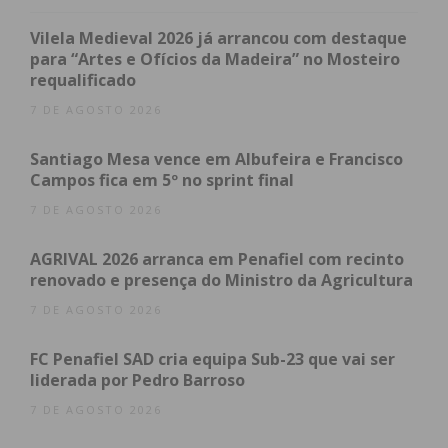
delineada para o distrito.
Vilela Medieval 2026 já arrancou com destaque
para “Artes e Ofícios da Madeira” no Mosteiro
“A história nunca foi escrita
requalificado
pelos que escolheram o
7 DE AGOSTO 2026
caminho mais fácil. Foi escrita
Santiago Mesa vence em Albufeira e Francisco
Campos fica em 5º no sprint final
por aqueles que tiveram
7 DE AGOSTO 2026
coragem”, afirmou o líder
AGRIVAL 2026 arranca em Penafiel com recinto
reeleito, sublinhando que a
renovado e presença do Ministro da Agricultura
estrutura distrital preferiu a
7 DE AGOSTO 2026
“mudança” e a “ambição” em
FC Penafiel SAD cria equipa Sub-23 que vai ser
liderada por Pedro Barroso
detrimento do “conforto” ou
7 DE AGOSTO 2026
da “resignação”.