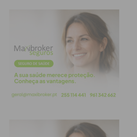
Índice
Os eixos do novo mandato
Subscreva a newsletter do Imediato
Os eixos do novo mandato
Com os olhos postos no futuro, Nuno Araújo
reafirmou as prioridades que vão nortear a atuação
da Federação do Porto nos próximos dois anos:
Afirmação territorial:
Posicionar o distrito
do Porto como um dos principais motores do
desenvolvimento económico e social do país.
Renovação geracional:
Manter a
organização política aberta à entrada de