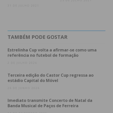
25 DE JULHO 2021
31 DE JULHO 2021
Assine nossa newsletter por e-mail e
obtenha de forma regular a informação
atualizada.
TAMBÉM PODE GOSTAR
Estrelinha Cup volta a afirmar-se como uma
Eu li e concordo com os
termos e
referência no futebol de formação
condições
2 DE JULHO 2026
Terceira edição do Castor Cup regressa ao
estádio Capital do Móvel
26 DE JUNHO 2026
Imediato transmite Concerto de Natal da
Banda Musical de Paços de Ferreira