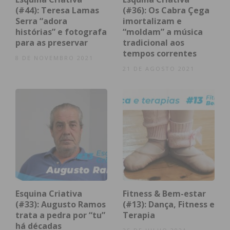
Daniel Oliveira, arquiteto penafidelense e um
(#44): Teresa Lamas
(#36): Os Cabra Çega
apaixonado pela arte. Veja o episódio da “Esquina
Serra “adora
imortalizam e
Criativa”!
histórias” e fotografa
“moldam” a música
para as preservar
tradicional aos
tempos correntes
8 DE NOVEMBRO 2021
21 DE AGOSTO 2021
Esquina Criativa
Fitness & Bem-estar
Subscreva a newsletter do
(#33): Augusto Ramos
(#13): Dança, Fitness e
Imediato
trata a pedra por “tu”
Terapia
há décadas