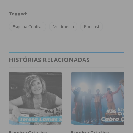
Tagged:
Esquina Criativa
Multimédia
Podcast
HISTÓRIAS RELACIONADAS
Francisco Fonseca participou no
podcast
do
IMEDIATO “Esquina Criativa” e falou sobre a sua
paixão pela ilustração, como o seu trabalho ficou
“viral” durante a pandemia e dos seus sonhos
enquanto artista.
A conversa contou ainda com a participação de
Esquina Criativa
Esquina Criativa