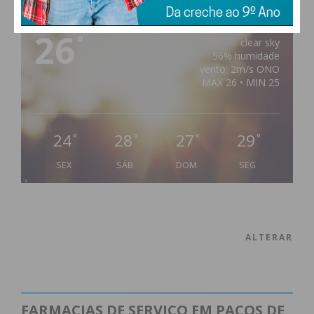
PAÇOS DE FERREIRA
26
°
clear sky
56% humidade
vento: 2m/s ONO
MAX 26 • MIN 25
24
28
27
29
°
°
°
°
SEX
SÁB
DOM
SEG
ALTERAR
FARMACIAS DE SERVIÇO EM PAÇOS DE