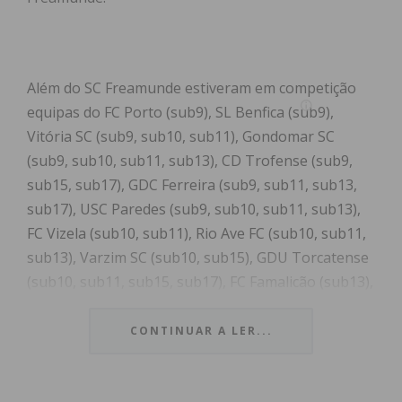
Além do SC Freamunde estiveram em competição
equipas do FC Porto (sub9), SL Benfica (sub9),
Vitória SC (sub9, sub10, sub11), Gondomar SC
(sub9, sub10, sub11, sub13), CD Trofense (sub9,
sub15, sub17), GDC Ferreira (sub9, sub11, sub13,
sub17), USC Paredes (sub9, sub10, sub11, sub13),
FC Vizela (sub10, sub11), Rio Ave FC (sub10, sub11,
sub13), Varzim SC (sub10, sub15), GDU Torcatense
(sub10, sub11, sub15, sub17), FC Famalicão (sub13),
AD Marco 09 (sub15, sub17).
CONTINUAR A LER...
O torneio foi apadrinhado por Tomás Soares,
campeão europeu sub17, que destacou a
importância do torneio, que contou com “equipas