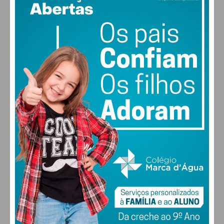
18
88% humidade
vento: 1m/s ESE
Assine nossa newsletter por e-mail e
MAX 18 • MIN 18
obtenha de forma regular a informação
atualizada.
28
27
28
30
°
°
°
°
SÁB
DOM
SEG
TER
Eu li e concordo com os
termos e
condições
ALTERAR
FARMACIAS DE SERVIÇO EM PAÇOS DE
FERREIRA