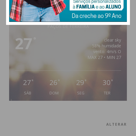
PAÇOS DE FERREIRA
27
°
clear sky
58% humidade
vento: 4m/s O
MAX 27 • MIN 27
27
26
29
30
°
°
°
°
SÁB
DOM
SEG
TER
ALTERAR