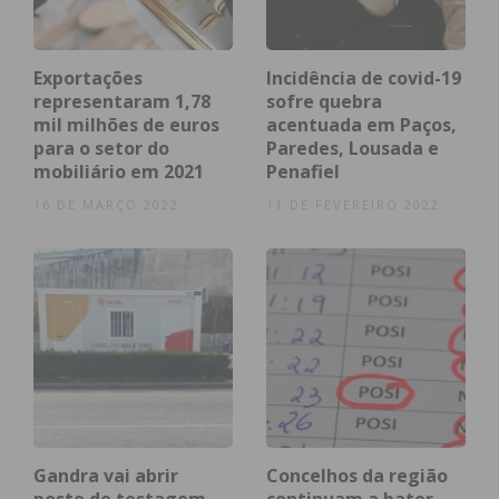
onde formandos e formadores da área de
formação da AEP irão participar.
Exportações
Incidência de covid-19
VIEW AS LIST
SLIDESHOW
representaram 1,78
sofre quebra
mil milhões de euros
acentuada em Paços,
para o setor do
Paredes, Lousada e
mobiliário em 2021
Penafiel
16 DE MARÇO 2022
11 DE FEVEREIRO 2022
Subscreva a newsletter do
Imediato
Assine nossa newsletter por e-mail e
obtenha de forma regular a informação
atualizada.
Gandra vai abrir
Concelhos da região