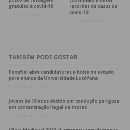
posto de testagem
continuam a bater
gratuito à covid-19
recordes de casos de
covid-19
3 DE FEVEREIRO 2022
28 DE JANEIRO 2022
Eu li e concordo com os
termos e
condições
TAMBÉM PODE GOSTAR
Penafiel abre candidaturas a bolsa de estudo
para alunos da Universidade Lusófona
8 DE AGOSTO 2026
Jovem de 18 anos detido por condução perigosa
em concentração ilegal de motas
8 DE AGOSTO 2026