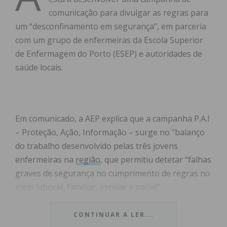
comunicação para divulgar as regras para
um “desconfinamento em segurança”, em parceria
com um grupo de enfermeiras da Escola Superior
de Enfermagem do Porto (ESEP) e autoridades de
saúde locais.
Em comunicado, a AEP explica que a campanha P.A.I
– Proteção, Ação, Informação – surge no “balanço
do trabalho desenvolvido pelas três jovens
enfermeiras na
região
, que permitiu detetar “falhas
graves de segurança no cumprimento de regras no
meio laboral, familiar, escolar e social”.
Com o objetivo de “disseminar na comunidade as
CONTINUAR A LER...
melhores práticas de prevenção” da doença covid-