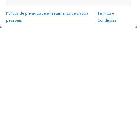
Política de privacidade e Tratamento de dados
Termos e
pessoais
Condições
MAIS PARA SI
FACEBOOK
TWITTER
YOUTUBE
INSTAGRAM
READERS
SERVIÇOS