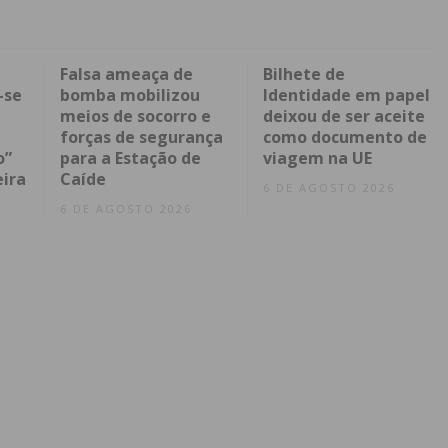
Falsa ameaça de
Bilhete de
-se
bomba mobilizou
Identidade em papel
meios de socorro e
deixou de ser aceite
forças de segurança
como documento de
o”
para a Estação de
viagem na UE
eira
Caíde
6 DE AGOSTO 2026
6 DE AGOSTO 2026