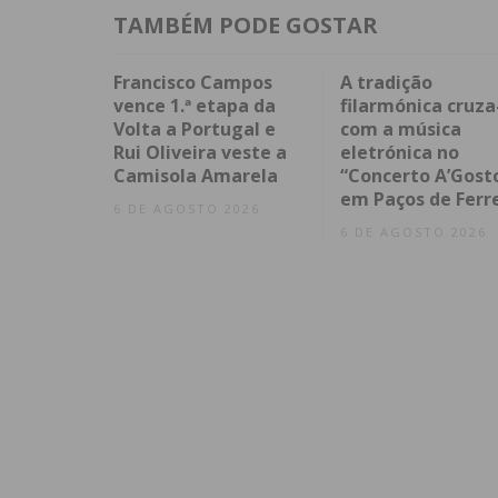
TAMBÉM PODE GOSTAR
Francisco Campos
A tradição
vence 1.ª etapa da
filarmónica cruza
Volta a Portugal e
com a música
Rui Oliveira veste a
eletrónica no
Camisola Amarela
“Concerto A’Gost
em Paços de Ferr
6 DE AGOSTO 2026
6 DE AGOSTO 2026