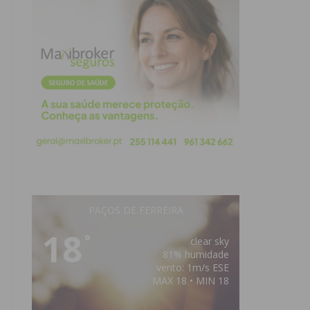
PAÇOS DE FERREIRA
18
°
clear sky
81% humidade
vento: 1m/s ESE
MAX 18 • MIN 18