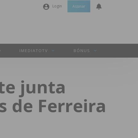
Login
Assinar
Nome de utilizador ou email
*
Senha
*
O
IMEDIATOTV
BÓNUS
Manter sessão
te junta
INICIAR SESSÃO
s de Ferreira
Perdeu a sua senha?