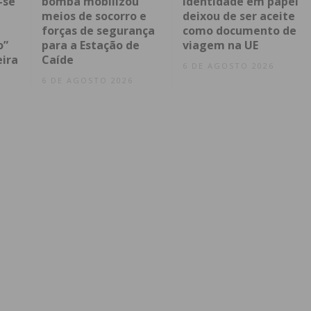
-se
bomba mobilizou
Identidade em papel
meios de socorro e
deixou de ser aceite
forças de segurança
como documento de
o”
para a Estação de
viagem na UE
eira
Caíde
6 DE AGOSTO 2026
6 DE AGOSTO 2026