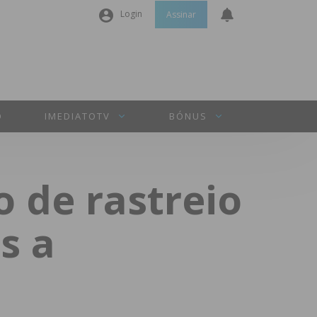
Login
Assinar
Nome de utilizador ou email
*
Senha
*
O
IMEDIATOTV
BÓNUS
Manter sessão
o de rastreio
INICIAR SESSÃO
s a
Perdeu a sua senha?