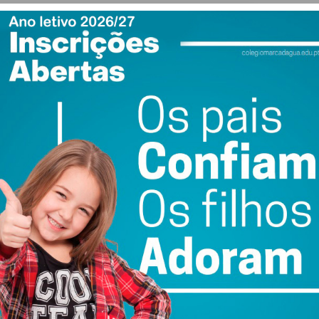
ewsletter do Imediato
ail e obtenha de forma regular a informação
atualizada.
do com os
termos e condições