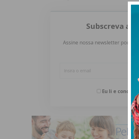
Subscreva a n
Assine nossa newsletter por e-m
Eu li e concor