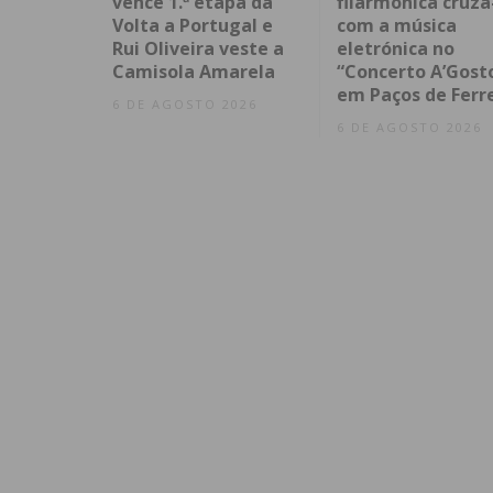
vence 1.ª etapa da
filarmónica cruza
Volta a Portugal e
com a música
Rui Oliveira veste a
eletrónica no
Camisola Amarela
“Concerto A’Gost
em Paços de Ferr
6 DE AGOSTO 2026
6 DE AGOSTO 2026