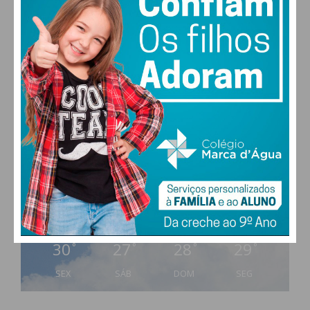
PAÇOS DE FERREIRA
30
°
scattered clouds
39% humidade
vento: 4m/s O
MAX 30 • MIN 28
30
27
28
29
°
°
°
°
SEX
SÁB
DOM
SEG