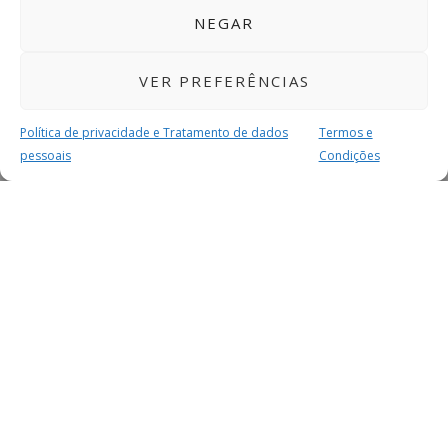
NEGAR
VER PREFERÊNCIAS
Política de privacidade e Tratamento de dados
Termos e
pessoais
Condições
MAIS PARA SI
FACEBOOK
TWITTER
YOUTUBE
INSTAGRAM
READERS