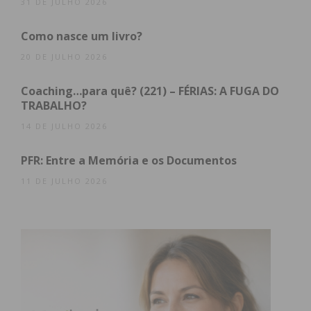
31 DE JULHO 2026
Subscreva a newsletter do
Como nasce um livro?
Imediato
20 DE JULHO 2026
Coaching…para quê? (221) – FÉRIAS: A FUGA DO
Assine nossa newsletter por e-mail e
TRABALHO?
obtenha de forma regular a informação
14 DE JULHO 2026
atualizada.
PFR: Entre a Memória e os Documentos
11 DE JULHO 2026
Eu li e concordo com os
termos e
condições