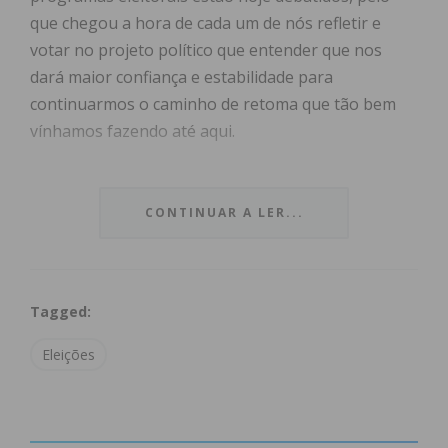
que chegou a hora de cada um de nós refletir e
votar no projeto político que entender que nos
dará maior confiança e estabilidade para
continuarmos o caminho de retoma que tão bem
vínhamos fazendo até aqui.
A minha escolha está feita: Acredito que só com o
Partido Socialista e com António Costa é que
CONTINUAR A LER...
podemos continuar a avançar, com justiça social,
com emprego, com crescimento económico e com
um Portugal onde ninguém fica para trás.
Tagged:
Precisamos de prosseguir com o investimento no
Eleições
Sistema Nacional de Saúde, garantindo que todos
os portugueses acedem aos serviços de saúde de
qualidade. Precisamos de prosseguir com a aposta