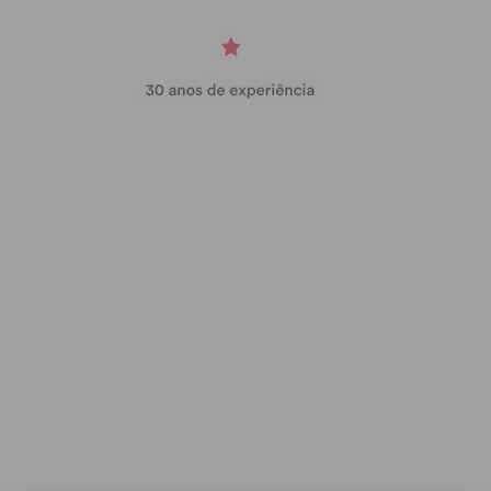
MPT –
0,10 % (
4 votos)
Aliança –
0,07 % (
3 votos)
JPP – 0,07 % (
3 votos)
Nós Cidadãos –
0,07 % (
3 votos)
Volt –
0,07 % (
3 votos)
MAS – 0,02 % (1 voto)
PTP –
0,00 % (
0 votos)
Em branco – 1,00 % (42 votos)
Nulos – 1,00 % (42 votos)
Meixomil
PSD – 43,94% – 892 votos
PS – 36,40% (739 votos)
CH – 4,83% – (98 votos)
IL – 3,69% – (75 votos)
BE – 2,81% (57 votos)