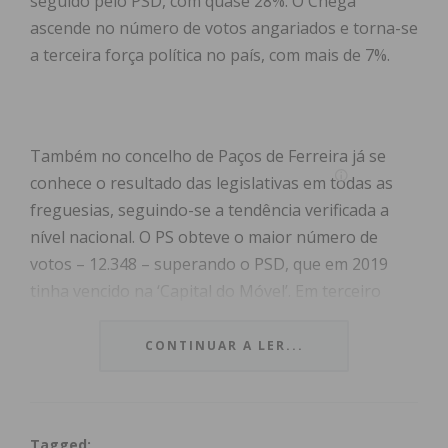
seguido pelo PSD, com quase 28%. O Chega
ascende no número de votos angariados e torna-se
a terceira força política no país, com mais de 7%.
Também no concelho de Paços de Ferreira já se
conhece o resultado das legislativas em todas as
freguesias, seguindo-se a tendência verificada a
nível nacional. O PS obteve o maior número de
votos – 12.348 – superando o PSD, que em 2019
tinha vencido na ‘Capital do Móvel’. Em terceiro
lugar surge o Chega, com 5,32% dos votos e em
quarto a Iniciativa Liberal, com 3,78%.
CONTINUAR A LER...
Tagged: