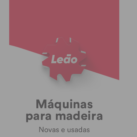
Em branco – 1,18 % (38 votos)
Nulos – 1,39 % (45 votos)
Freamunde
PS – 46,70% (1.956 votos)
PSD – 26,89 % (1.126 votos)
CDU – 7,90 % (331 votos)
BE – 4,18 % (175 votos)
CH – 4,06 % (170 votos)
IL – 3,03 % (127 votos)
CDS-PP – 1,50 % (63 votos)
Livre – 1,05 % (44 votos)
RIR – 0,98 % (41 votos)
PAN – 0,96% (40 votos)
Ergue-te – 0,19 % (8 votos)
ADN – 0,14 % (6 votos)