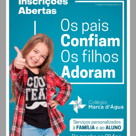
PAN – 1,10 % (
14 votos)
CDS-PP –
0,94 % (
12 votos)
RIR –
0,47 % (
6 votos)
Volt –
0,39 % (
5 votos)
Livre –
0,16 % (
2 votos)
Ergue-te –
0,08 % (
1 votos)
JPP –
0,08 % (
1 votos)
Aliança –
0,00 % (
0 votos)
ADN –
0,00 % (
0 votos)
MAS –
0,00 % (
0 votos)
MPT –
0,00 % (
0 votos)
Nós Cidadãos –
0,00 % (
0 votos)
PTP –
0,00 % (
0 votos)
Em branco – 1,41 % (
18 votos)
Nulos –
0,78 % (
10 votos)
Ferreira
PAÇOS DE FERREIRA