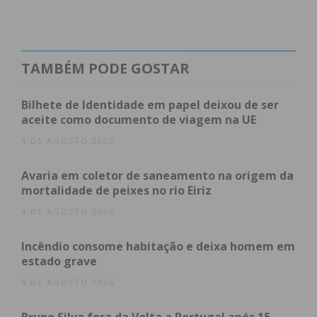
Subscreva a newsletter do Imediato
Carvalhosa
TAMBÉM PODE GOSTAR
PS –
40,57 % (
976 votos)
PSD –
38,90 % (
936 votos)
Bilhete de Identidade em papel deixou de ser
Chega –
6,44 % (
155 votos)
aceite como documento de viagem na UE
IL –
4,36 % (
105 votos)
6 DE AGOSTO 2026
BE –
2,70 % (
65 votos)
CDS-PP –
1,37 % (
33 votos)
Avaria em coletor de saneamento na origem da
CDU –
1,16 % (
28 votos)
mortalidade de peixes no rio Eiriz
PAN –
0,67 % (
16 votos)
6 DE AGOSTO 2026
RIR –
0,62 % (
15 votos)
Livre –
0,46 % (
11 votos)
Incêndio consome habitação e deixa homem em
estado grave
Nós Cidadãos –
0,25 % (
6 votos)
ADN –
0,21 % (
5 votos)
6 DE AGOSTO 2026
Ergue-te –
0,12 % (
3 votos)