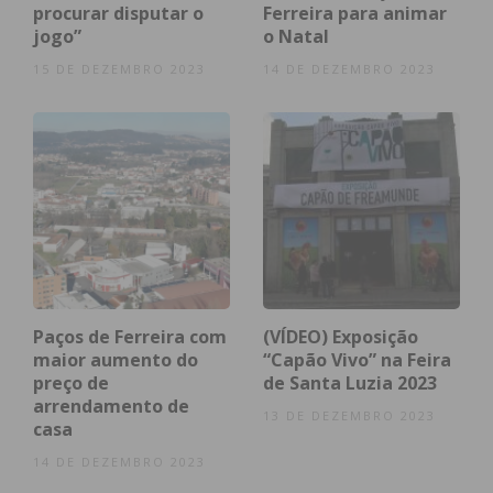
procurar disputar o
Ferreira para animar
jogo”
o Natal
Resultado das legislativas em Paços de Ferreira. Dados: MAI
15 DE DEZEMBRO 2023
14 DE DEZEMBRO 2023
Conheça ainda os
resultados
na sua freguesia:
Índice
Carvalhosa
Eiriz
Ferreira
Figueiró
Frazão/ Arreigada
Freamunde
Paços de Ferreira com
(VÍDEO) Exposição
Meixomil
maior aumento do
“Capão Vivo” na Feira
Paços de Ferreira
preço de
de Santa Luzia 2023
Penamaior
arrendamento de
13 DE DEZEMBRO 2023
Raimonda
casa
Sanfins, Lamoso e Codessos
14 DE DEZEMBRO 2023
Seroa