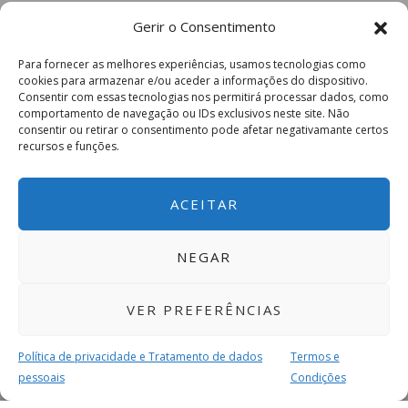
CDU – 1,43% (27 votos)
Gerir o Consentimento
CDS-PP – 1,33% (27 votos)
PAN – 1,18% (24 votos)
Para fornecer as melhores experiências, usamos tecnologias como
Livre – 0,79% (16 votos)
cookies para armazenar e/ou aceder a informações do dispositivo.
Consentir com essas tecnologias nos permitirá processar dados, como
RIR – 0,49% (10 votos)
comportamento de navegação ou IDs exclusivos neste site. Não
Ergue-te – 0,20% (4 votos)
consentir ou retirar o consentimento pode afetar negativamante certos
recursos e funções.
MAS – 0,10% (2 votos)
Nós Cidadãos – 0,10% (2 votos)
Volt – 0,10% (2 votos)
ACEITAR
ADN – 0,05% (1 voto)
JPP – 0,05% (1 voto)
NEGAR
MPT – 0,05% (1 voto)
Aliança – 0,05% (1 voto)
VER PREFERÊNCIAS
PTP – 0% (0 votos)
Em branco – 1,53% (31 votos)
Política de privacidade e Tratamento de dados
Termos e
Nulos – 0,94% (19 votos)
pessoais
Condições