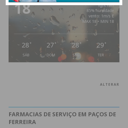
18
°
light rain
85% humidade
vento: 1m/s E
MAX 18 • MIN 18
28
27
28
29
°
°
°
°
SÁB
DOM
SEG
TER
ALTERAR
FARMACIAS DE SERVIÇO EM PAÇOS DE
FERREIRA