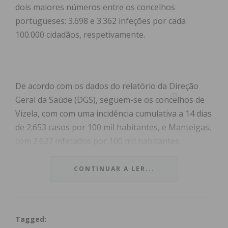
dois maiores números entre os concelhos
portugueses: 3.698 e 3.362 infeções por cada
100.000 cidadãos, respetivamente.
De acordo com os dados do relatório da Direção
Geral da Saúde (DGS), seguem-se os concelhos de
Vizela, com com uma incidência cumulativa a 14 dias
de 2.653 casos por 100 mil habitantes, e Manteigas,
com 2.627 infetados por 100 mil habitantes.
Paredes é o quinto concelho do país com maior
CONTINUAR A LER...
incidência de casos, 2.132 por cada 100 mil
habitantes, e Penafiel o sexto, com 2.055. Já
Felgueiras registou uma incidência de 1.719 e
Tagged:
Castelo de Paiva 783.