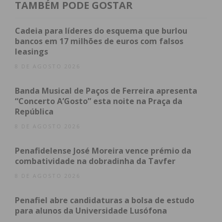
TAMBÉM PODE GOSTAR
O golo sofrido deixou o Freamunde algo
intranquilo durante alguns minutos, com a equipa a
Cadeia para líderes do esquema que burlou
cometer erros pouco habituais na circulação de
bancos em 17 milhões de euros com falsos
leasings
bola. Ainda assim, os homens da casa voltaram
rapidamente a assumir o controlo do encontro.
8 DE AGOSTO 2026
Banda Musical de Paços de Ferreira apresenta
Aos 24 minutos, Meireles tentou a sorte de fora da
“Concerto A’Gosto” esta noite na Praça da
área, obrigando o guarda-redes do Lavrense a uma
República
excelente intervenção. Cinco minutos depois, após
8 DE AGOSTO 2026
cruzamento de Edu, Paulinho assistiu Cardoso ao
segundo poste, mas novamente o guardião
Penafidelense José Moreira vence prémio da
visitante evitou o golo com uma grande defesa.
combatividade na dobradinha da Tavfer
8 DE AGOSTO 2026
O Freamunde crescia no jogo e criava várias
situações de perigo, encontrando pela frente um
Penafiel abre candidaturas a bolsa de estudo
guarda-redes do Lavrense em destaque. Ainda
para alunos da Universidade Lusófona