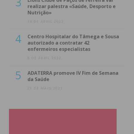
3
Lions Clube de Paços de Ferreira vai
condições
realizar palestra «Saúde, Desporto e
Nutrição»
14 DE ABRIL 2022
4
Centro Hospitalar do Tâmega e Sousa
autorizado a contratar 42
enfermeiros especialistas
8 DE ABRIL 2022
5
ADATERRA promove IV Fim de Semana
da Saúde
21 DE MAIO 2021