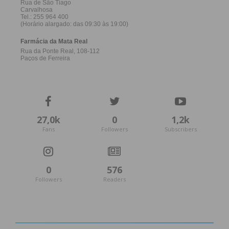
O Freamunde resolveu complicar um encontro que
parecia controlado ao intervalo. A quebra de
intensidade na segunda parte permitiu ao Lavrense
acreditar e discutir o resultado até perto do fim.
Ainda assim, apesar dos dois penáltis sofridos, a
equipa visitante criou poucas situações claras de
golo, acabando a vitória do Freamunde por ser
justa.
27,0k
0
1,2k
Fans
Followers
Subscribers
Sérgio Meireles
Reprodutor
0
576
de
Followers
Readers
vídeo