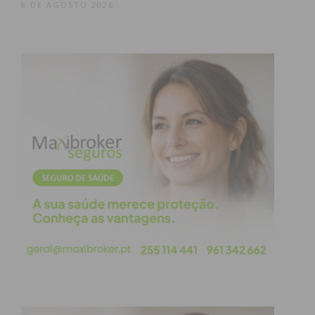
assim, o Lavrense também mostrava capacidade
8 DE AGOSTO 2026
para sair em transição e aos 38 minutos voltou a
assustar, com Jota a responder com uma boa
defesa após cabeceamento de um jogador visitante.
O segundo golo do Freamunde acabou por surgir
aos 42 minutos, numa excelente combinação
ofensiva entre Cardoso e Paulinho, com Bruno a
aparecer na finalização para colocar justiça no
marcador.
Dois minutos depois surgiu o terceiro. Meireles
marcou rapidamente um livre, Bruno recebeu e
assistiu Vitinha, que de cabeça ampliou para 3-1,
numa jogada simples e eficaz.
A segunda parte trouxe um Freamunde menos