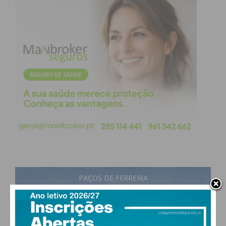
PAÇOS DE FERREIRA
16
°
scattered clouds
92% humidade
vento: 1m/s E