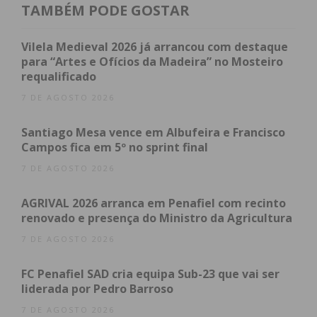
TAMBÉM PODE GOSTAR
atualizada.
Vilela Medieval 2026 já arrancou com destaque
para “Artes e Ofícios da Madeira” no Mosteiro
requalificado
7 DE AGOSTO 2026
Eu li e concordo com os
termos e
condições
Santiago Mesa vence em Albufeira e Francisco
Campos fica em 5º no sprint final
7 DE AGOSTO 2026
AGRIVAL 2026 arranca em Penafiel com recinto
renovado e presença do Ministro da Agricultura
7 DE AGOSTO 2026
FC Penafiel SAD cria equipa Sub-23 que vai ser
liderada por Pedro Barroso
7 DE AGOSTO 2026