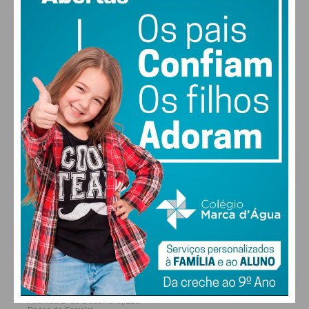
MAX 16 • MIN 16
28
27
28
29
°
°
°
°
SÁB
DOM
SEG
TER
ALTERAR
FARMACIAS DE SERVIÇO EM PAÇOS DE
FERREIRA