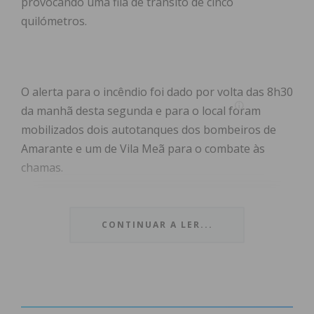
provocando uma fila de trânsito de cinco
quilómetros.
O alerta para o incêndio foi dado por volta das 8h30
da manhã desta segunda e para o local foram
mobilizados dois autotanques dos bombeiros de
Amarante e um de Vila Meã para o combate às
chamas.
CONTINUAR A LER...
Subscreva a newsletter do
Imediato
Assine nossa newsletter por e-mail e
obtenha de forma regular a informação