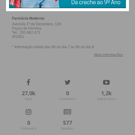
FERREIRA
condições
27,0k
0
1,2k
Fans
Followers
Subscribers
0
577
Followers
Readers