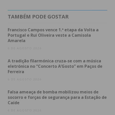
organização, operacionais no terreno e figurantes
que colmataram o papel de vítimas — e contou com
o apoio de 58 meios de socorro. No teatro de
TAMBÉM PODE GOSTAR
operações estiveram envolvidas 21 corporações de
bombeiros voluntários de toda a região, além dos
Francisco Campos vence 1.ª etapa da Volta a
vários agentes de proteção civil e organismos de
Portugal e Rui Oliveira veste a Camisola
Amarela
apoio municipal.
6 DE AGOSTO 2026
“A realização deste teste
A tradição filarmónica cruza-se com a música
eletrónica no “Concerto A’Gosto” em Paços de
pretende melhorar
Ferreira
procedimentos entre as
6 DE AGOSTO 2026
diversas entidades da
Falsa ameaça de bomba mobilizou meios de
socorro e forças de segurança para a Estação de
Proteção Civil, corrigir
Caíde
possíveis debilidades e afinar
6 DE AGOSTO 2026