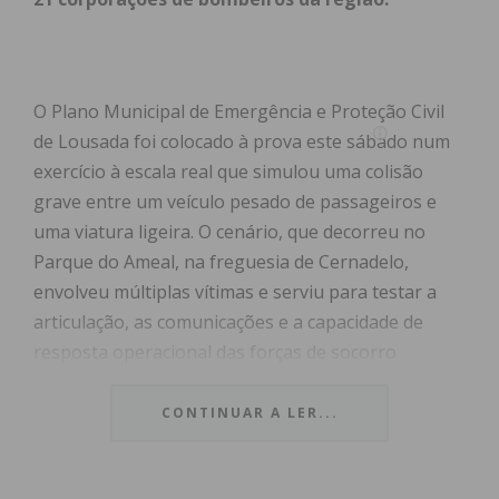
O Plano Municipal de Emergência e Proteção Civil
de Lousada foi colocado à prova este sábado num
exercício à escala real que simulou uma colisão
grave entre um veículo pesado de passageiros e
uma viatura ligeira. O cenário, que decorreu no
Parque do Ameal, na freguesia de Cernadelo,
envolveu múltiplas vítimas e serviu para testar a
articulação, as comunicações e a capacidade de
resposta operacional das forças de socorro
perante uma emergência complexa.
CONTINUAR A LER...
Designado como “RESVALOU Ex’26”, o simulacro
mobilizou cerca de 200 pessoas — entre equipas de