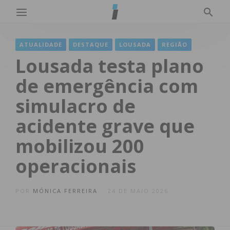
ATUALIDADE
DESTAQUE
LOUSADA
REGIÃO
Lousada testa plano
de emergência com
simulacro de
acidente grave que
mobilizou 200
operacionais
POR
MÓNICA FERREIRA
24 DE MAIO 2026