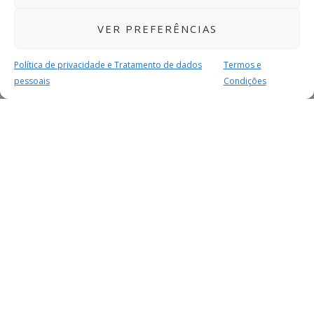
VER PREFERÊNCIAS
Política de privacidade e Tratamento de dados
Termos e
pessoais
Condições
MAIS PARA SI
FACEBOOK
TWITTER
YOUTUBE
INSTAGRAM
READERS
SERVIÇOS