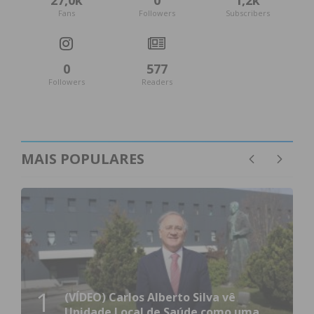
27,0k
0
1,2k
Fans
Followers
Subscribers
0
577
Followers
Readers
MAIS POPULARES
1
(VÍDEO) Carlos Alberto Silva vê
Unidade Local de Saúde como uma