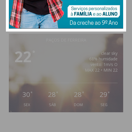
PAÇOS DE FERREIRA
22
°
clear sky
68% humidade
vento: 1m/s O
MAX 22 • MIN 22
30
28
28
29
°
°
°
°
SEX
SÁB
DOM
SEG