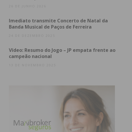
Subscreva a newsletter do
26 DE JUNHO 2026
Imediato
Imediato transmite Concerto de Natal da
Banda Musical de Paços de Ferreira
Assine nossa newsletter por e-mail e
24 DE DEZEMBRO 2025
obtenha de forma regular a informação
atualizada.
Vídeo: Resumo do Jogo – JP empata frente ao
campeão nacional
13 DE NOVEMBRO 2025
Eu li e concordo com os
termos e
condições