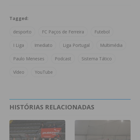
Tagged:
desporto
FC Paços de Ferreira
Futebol
I Liga
Imediato
Liga Portugal
Multimédia
Paulo Meneses
Podcast
Sistema Tático
f
Vídeo
YouTube
Índice
Próximo episódio de «Sistema Tático» a 27 de
abril
HISTÓRIAS RELACIONADAS
Subscreva a newsletter do Imediato
Próximo episódio de «Sistema Tático» a 27
de abril