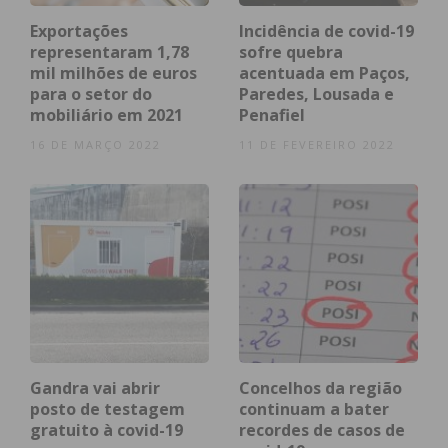
Subscreva a newsletter do Imediato
Exportações
Incidência de covid-19
representaram 1,78
sofre quebra
Testes da vacina SILBA em humanos em
mil milhões de euros
acentuada em Paços,
maio
para o setor do
Paredes, Lousada e
mobiliário em 2021
Penafiel
“Os dados obtidos até ao momento são muito
16 DE MARÇO 2022
11 DE FEVEREIRO 2022
promissores e indicadores do potencial desta
vacina uma vez que, através dos dados que se
conhecem das vacinas já existentes, anticorpos
contra este domínio RBD da proteína Spike, estão
associados a uma proteção contra a COVID-19”,
afirma Bruno Santos, co-fundador e CEO da
Immunethep.
Acrescenta ainda que “são excelentes indicadores
Gandra vai abrir
Concelhos da região
para os ensaios de eficácia em curso que
posto de testagem
continuam a bater
tencionamos terminar no final de maio, dando
gratuito à covid-19
recordes de casos de
lugar aos ensaios
clínicos em humanos
”.