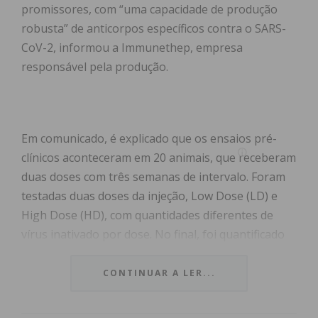
promissores, com “uma capacidade de produção
robusta” de anticorpos específicos contra o SARS-
CoV-2, informou a Immunethep, empresa
responsável pela produção.
Em comunicado, é explicado que os ensaios pré-
clínicos aconteceram em 20 animais, que receberam
duas doses com três semanas de intervalo. Foram
testadas duas doses da injeção, Low Dose (LD) e
High Dose (HD), com quantidades diferentes de
vírus inativado por dose. No final, foi quantificado
no soro dos animais a presença de anticorpos
contra a proteína Spike do SARS-CoV-2.
CONTINUAR A LER...
Pedro Madureira, co-fundador e diretor científico