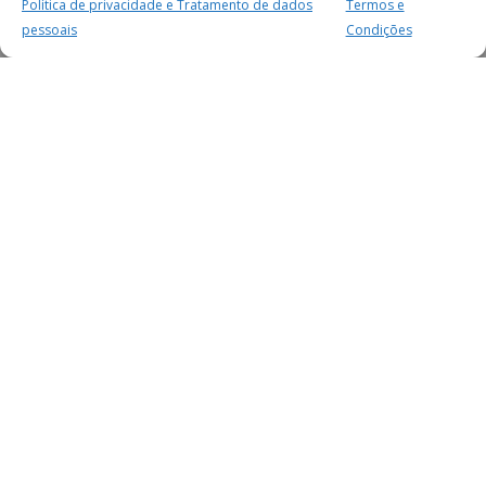
Política de privacidade e Tratamento de dados
Termos e
pessoais
Condições
MAIS PARA SI
FACEBOOK
TWITTER
YOUTUBE
INSTAGRAM
READERS
SERVIÇOS
SOBRE NÓS