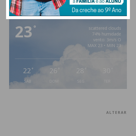
PAÇOS DE FERREIRA
23
°
scattered clouds
74% humidade
vento: 3m/s O
MAX 23 • MIN 23
22
26
28
30
°
°
°
°
SÁB
DOM
SEG
TER
ALTERAR