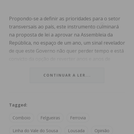
Propondo-se a definir as prioridades para o setor
transversais ao país, este instrumento culminará
na proposta de lei a aprovar na Assembleia da
República, no espaço de um ano, um sinal revelador
de que este Governo não quer perder tempo e está
convicto da opção de reverter anos e anos de
desinvestimento na ferrovia.
CONTINUAR A LER...
Esta é, assumidamente, uma boa notícia para o
Vale do Sousa, que vê finalmente ao fundo do túnel
uma nova oportunidade de qualificar a mobilidade
Tagged:
no seu território, inexplicavelmente esquecida,
através da intenção de concretizar a
nova linha
Comboio
Felgueiras
Ferrovia
ferroviária
, que ligará Felgueiras à Área
Metropolitana do Porto, passando por Lousada,
Linha do Vale do Sousa
Lousada
Opinião