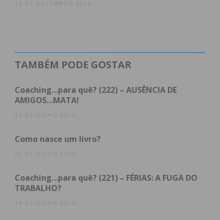
14 DE DEZEMBRO 2023
Leia ainda
mais artigos
na página de opinião do
IMEDIATO.
TAMBÉM PODE GOSTAR
Subscreva a newsletter do
Imediato
Coaching…para quê? (222) – AUSÊNCIA DE
AMIGOS…MATA!
Assine nossa newsletter por e-mail e
31 DE JULHO 2026
obtenha de forma regular a informação
atualizada.
Como nasce um livro?
20 DE JULHO 2026
Coaching…para quê? (221) – FÉRIAS: A FUGA DO
TRABALHO?
Eu li e concordo com os
termos e
14 DE JULHO 2026
condições