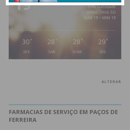
19
°
clear sky
64% humidade
vento: 1m/s SO
MAX 19 • MIN 19
30
28
28
29
°
°
°
°
SEX
SÁB
DOM
SEG
ALTERAR
FARMACIAS DE SERVIÇO EM PAÇOS DE
FERREIRA