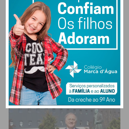
27,0k
0
1,2k
Fans
Followers
Subscribers
0
577
Followers
Readers
MAIS POPULARES