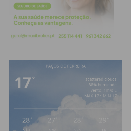
PAÇOS DE FERREIRA
17
°
scattered clouds
88% humidade
vento: 1m/s E
MAX 17 • MIN 17
28
27
28
29
°
°
°
°
SÁB
DOM
SEG
TER