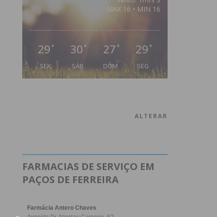
MAX 16 • MIN 16
29
30
27
29
°
°
°
°
SEX
SÁB
DOM
SEG
ALTERAR
FARMACIAS DE SERVIÇO EM
PAÇOS DE FERREIRA