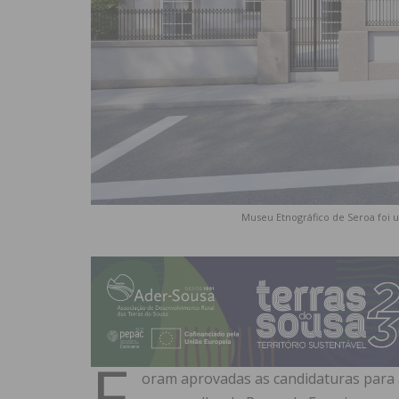
Museu Etnográfico de Seroa foi u
F
oram aprovadas as candidaturas para 