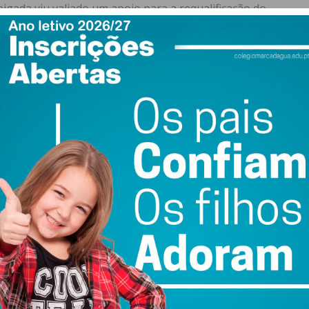
igada viu valiado um apoio para a requalificação do
no local, a Junta de Freguesia pretende melhorar os
io e criar um museu sobre o ciclo do pão, especialmente
r um investimento de 132.965,50€, financiado a 85%.
cebeu “luz verde” para a dinamização de intervenções no
te.
ewsletter do Imediato
ail e obtenha de forma regular a informação
atualizada.