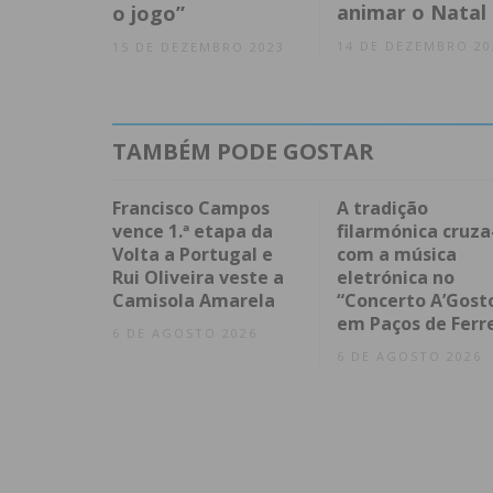
animar o Natal
o jogo”
14 DE DEZEMBRO 20
15 DE DEZEMBRO 2023
TAMBÉM PODE GOSTAR
Francisco Campos
A tradição
vence 1.ª etapa da
filarmónica cruza
Volta a Portugal e
com a música
Rui Oliveira veste a
eletrónica no
Camisola Amarela
“Concerto A’Gost
em Paços de Ferr
6 DE AGOSTO 2026
6 DE AGOSTO 2026