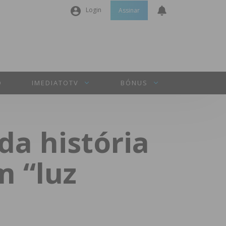
Login
Assinar
Nome de utilizador ou email
*
Senha
*
O
IMEDIATOTV
BÓNUS
Manter sessão
da história
INICIAR SESSÃO
m “luz
Perdeu a sua senha?