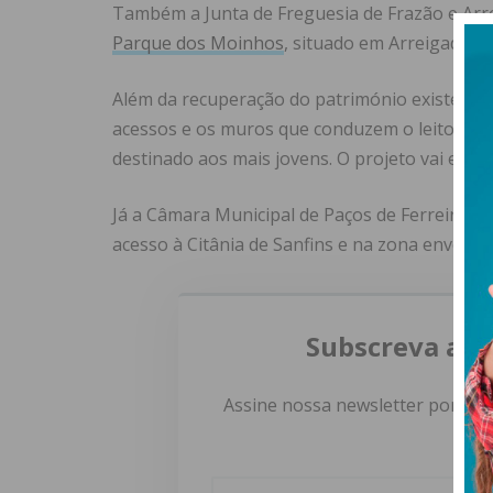
Também a Junta de Freguesia de Frazão e Arre
Parque dos Moinhos
, situado em Arreigada.
Além da recuperação do património existente 
acessos e os muros que conduzem o leito do r
destinado aos mais jovens. O projeto vai exigi
Já a Câmara Municipal de Paços de Ferreira re
acesso à Citânia de Sanfins e na zona envolven
Subscreva a n
Assine nossa newsletter por e-m