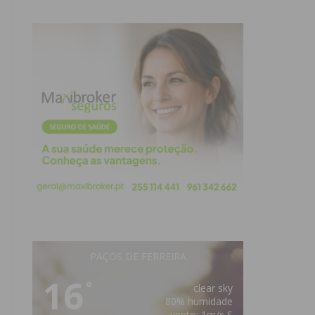
PAÇOS DE FERREIRA
16
°
clear sky
80% humidade
vento: 1m/s S