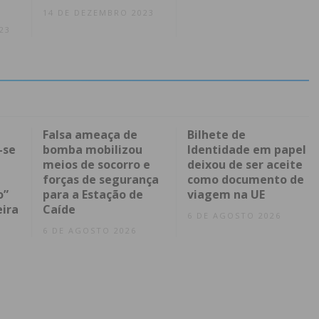
14 DE DEZEMBRO 2023
23
Falsa ameaça de
Bilhete de
-se
bomba mobilizou
Identidade em papel
meios de socorro e
deixou de ser aceite
forças de segurança
como documento de
o”
para a Estação de
viagem na UE
eira
Caíde
6 DE AGOSTO 2026
6 DE AGOSTO 2026