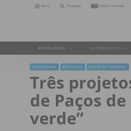
Menu
Pesquisar
Edição Impressa
ATUALIDADE
AUTÁRQUICAS
ATUALIDADE
DESTAQUE
PAÇOS DE FERREIRA
Três projeto
de Paços de 
verde”