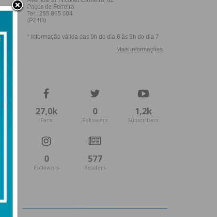
27,0k
0
1,2k
Fans
Followers
Subscribers
0
577
Followers
Readers