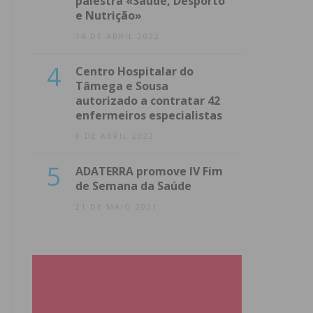
palestra «Saúde, Desporto
e Nutrição»
14 DE ABRIL 2022
4
Centro Hospitalar do
Tâmega e Sousa
autorizado a contratar 42
enfermeiros especialistas
8 DE ABRIL 2022
5
ADATERRA promove IV Fim
de Semana da Saúde
21 DE MAIO 2021