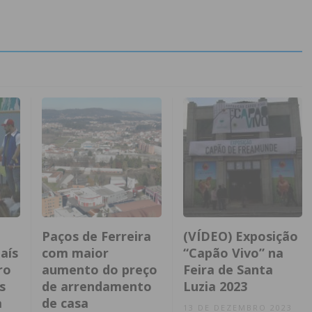
Paços de Ferreira
(VÍDEO) Exposição
aís
com maior
“Capão Vivo” na
ro
aumento do preço
Feira de Santa
s
de arrendamento
Luzia 2023
a
de casa
13 DE DEZEMBRO 2023