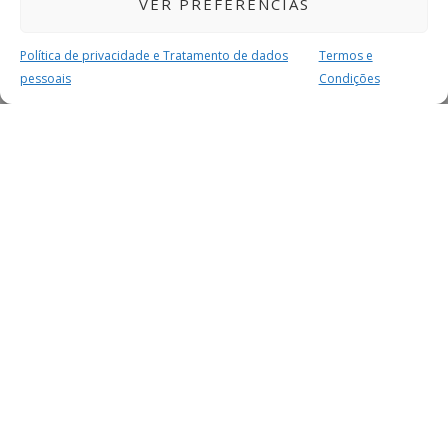
VER PREFERÊNCIAS
Política de privacidade e Tratamento de dados
Termos e
pessoais
Condições
MAIS PARA SI
FACEBOOK
TWITTER
YOUTUBE
INSTAGRAM
READERS
SERVIÇOS