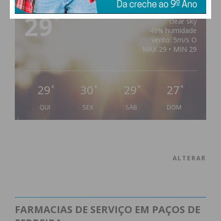
29
°
clear sky
49% humidade
vento: 5m/s O
MAX 29 • MIN 29
29
30
29
27
°
°
°
°
QUI
SEX
SÁB
DOM
ALTERAR
FARMACIAS DE SERVIÇO EM PAÇOS DE