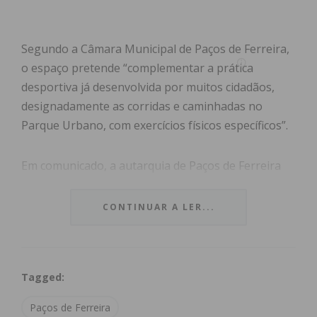
Segundo a Câmara Municipal de Paços de Ferreira,
o espaço pretende “complementar a prática
desportiva já desenvolvida por muitos cidadãos,
designadamente as corridas e caminhadas no
Parque Urbano, com exercícios físicos específicos”.
Em comunicado, a autarquia de Paços de Ferreira
referiu que a última fase das obras, a colocação do
piso amortecedor de borracha, está a ser concluída
CONTINUAR A LER...
esta tarde.
“Assim, a partir das 9h00 desta terça feira, este
Tagged:
equipamento estará disponível, de forma
totalmente gratuita, para a prática de exercício
Paços de Ferreira