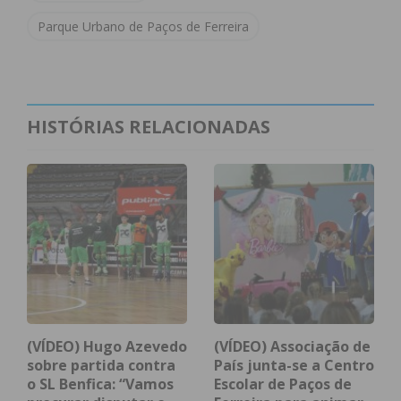
físico por parte dos nossos cidadãos”, referiu a
Parque Urbano de Paços de Ferreira
Câmara Municipal.
Subscreva a newsletter do
HISTÓRIAS RELACIONADAS
Imediato
Assine nossa newsletter por e-mail e
obtenha de forma regular a informação
atualizada.
(VÍDEO) Hugo Azevedo
(VÍDEO) Associação de
Eu li e concordo com os
termos e
sobre partida contra
País junta-se a Centro
condições
o SL Benfica: “Vamos
Escolar de Paços de