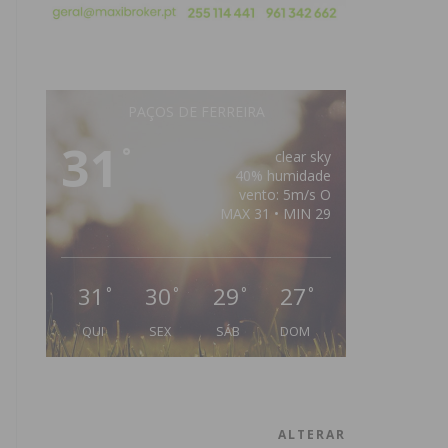
PAÇOS DE FERREIRA
31
°
clear sky
40% humidade
vento: 5m/s O
MAX 31 • MIN 29
31
30
29
27
°
°
°
°
QUI
SEX
SÁB
DOM
ALTERAR