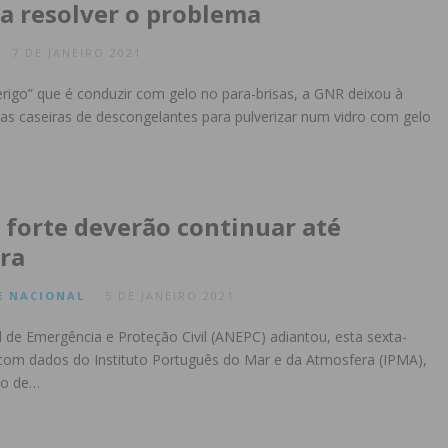
ra resolver o problema
7 DE JANEIRO 2021
igo” que é conduzir com gelo no para-brisas, a GNR deixou à
as caseiras de descongelantes para pulverizar num vidro com gelo
o forte deverão continuar até
ra
E
NACIONAL
5 DE JANEIRO 2021
 de Emergência e Proteção Civil (ANEPC) adiantou, esta sexta-
 com dados do Instituto Português do Mar e da Atmosfera (IPMA),
ão de…