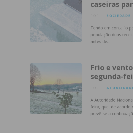
caseiras pa
POR
SOCIEDADE
Tendo em conta “o per
população duas receit
antes de…
Frio e vent
segunda-fei
POR
ATUALIDAD
A Autoridade Nacional
feira, que, de acordo
prevê-se a continuaç