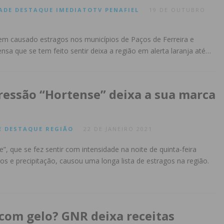
ADE
DESTAQUE
IMEDIATOTV
PENAFIEL
19 DE OUTUBRO
em causado estragos nos municípios de Paços de Ferreira e
ensa que se tem feito sentir deixa a região em alerta laranja até…
ressão “Hortense” deixa a sua marca
E
DESTAQUE
REGIÃO
22 DE JANEIRO 2021
”, que se fez sentir com intensidade na noite de quinta-feira
tos e precipitação, causou uma longa lista de estragos na região.
 com gelo? GNR deixa receitas