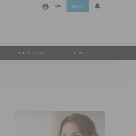
Login
Assinar
Nome de utilizador ou email
*
Senha
*
O
IMEDIATOTV
BÓNUS
Manter sessão
INICIAR SESSÃO
Perdeu a sua senha?