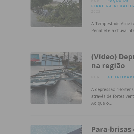
POR
PAÇOS DE
FERREIRA
ATUALID
2023
A Tempestade Aline t
Penafiel e a chuva int
(Vídeo) Dep
na região
POR
ATUALIDAD
A depressão “Hortense
através de fortes ven
Ao que o…
Para-brisas