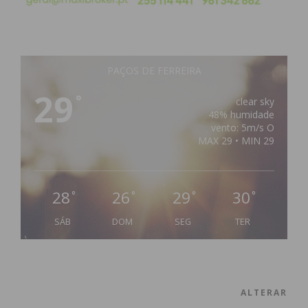
PAÇOS DE FERREIRA
29
°
clear sky
48% humidade
vento: 5m/s O
MAX 29 • MIN 29
28
26
29
30
°
°
°
°
SÁB
DOM
SEG
TER
ALTERAR