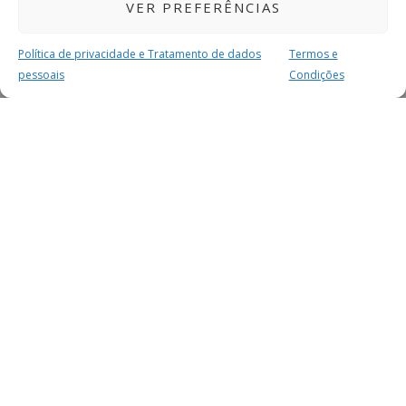
VER PREFERÊNCIAS
Política de privacidade e Tratamento de dados
Termos e
pessoais
Condições
MAIS PARA SI
FACEBOOK
TWITTER
YOUTUBE
INSTAGRAM
READERS
SERVIÇOS