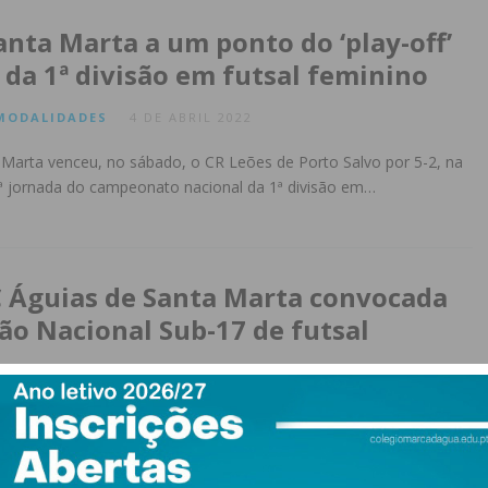
anta Marta a um ponto do ‘play-off’
da 1ª divisão em futsal feminino
MODALIDADES
4 DE ABRIL 2022
 Marta venceu, no sábado, o CR Leões de Porto Salvo por 5-2, na
0ª jornada do campeonato nacional da 1ª divisão em…
C Águias de Santa Marta convocada
ção Nacional Sub-17 de futsal
IZED
29 DE MARÇO 2022
leta do FC Águias de Santa Marta, foi convocada para o estágio da
17 de futsal feminino, que vai acontecer no Centro de Estágios de