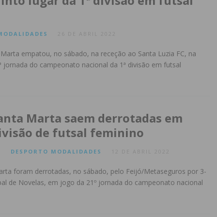
into lugar da 1ª divisão em futsal
MODALIDADES
26 DE ABRIL 2022
 Marta empatou, no sábado, na receção ao Santa Luzia FC, na
3ª jornada do campeonato nacional da 1ª divisão em futsal
anta Marta saem derrotadas em
ivisão de futsal feminino
O
DESPORTO
MODALIDADES
12 DE ABRIL 2022
arta foram derrotadas, no sábado, pelo Feijó/Metaseguros por 3-
ipal de Novelas, em jogo da 21º jornada do campeonato nacional