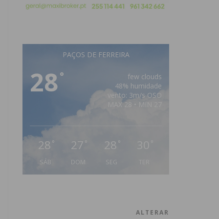
PAÇOS DE FERREIRA
28
°
few clouds
48% humidade
vento: 3m/s OSO
MAX 28 • MIN 27
28
27
28
30
°
°
°
°
SÁB
DOM
SEG
TER
ALTERAR