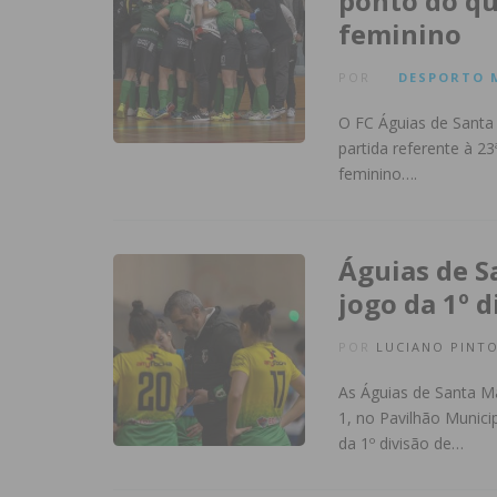
ponto do qu
feminino
POR
DESPORTO
O FC Águias de Santa
partida referente à 2
feminino….
Águias de S
jogo da 1º d
POR
LUCIANO PINT
As Águias de Santa M
1, no Pavilhão Munic
da 1º divisão de…