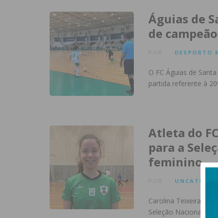
Águias de S
de campeão 
POR
DESPORTO
O FC Águias de Santa
partida referente à 2
Atleta do F
para a Sele
feminino
POR
UNCATEGOR
Carolina Teixeira, at
Seleção Nacional sub-