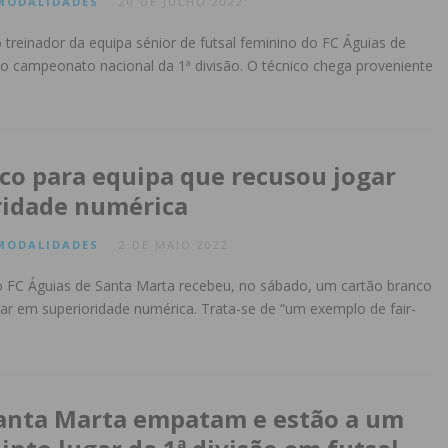
MODALIDADES
20 DE JULHO 2022
 treinador da equipa sénior de futsal feminino do FC Águias de
o campeonato nacional da 1ª divisão. O técnico chega proveniente
co para equipa que recusou jogar
ridade numérica
MODALIDADES
2 DE MAIO 2022
o FC Águias de Santa Marta recebeu, no sábado, um cartão branco
ar em superioridade numérica. Trata-se de “um exemplo de fair-
anta Marta empatam e estão a um