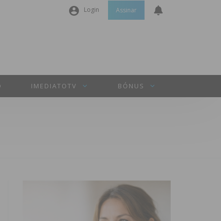
Login
Assinar
Nome de utilizador ou email
*
Senha
*
O
IMEDIATOTV
BÓNUS
Manter sessão
INICIAR SESSÃO
Perdeu a sua senha?