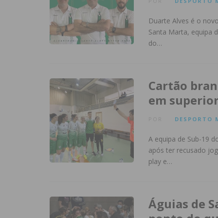
POR
DESPORTO
Duarte Alves é o novo
Santa Marta, equipa d
do…
Cartão bran
em superio
POR
DESPORTO
A equipa de Sub-19 d
após ter recusado jog
play e…
Águias de S