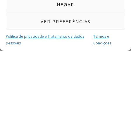
NEGAR
VER PREFERÊNCIAS
Política de privacidade e Tratamento de dados
Termos e
pessoais
Condições
MAIS PARA SI
FACEBOOK
TWITTER
YOUTUBE
INSTAGRAM
READERS