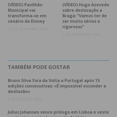
(VÍDEO) Pavilhão
(VÍDEO) Hugo Azevedo
Municipal vai
sobre deslocação a
transforma-se em
Braga: “Vamos ter de
Eu li e concordo com os
termos e
cenário da Disney
ser muito sérios e
condições
rigorosos”
15 DE DEZEMBRO 2023
7 DE DEZEMBRO 2023
TAMBÉM PODE GOSTAR
Bruno Silva fora da Volta a Portugal após 15
edições consecutivas: «É impossível esconder a
desilusão»
6 DE AGOSTO 2026
Julius Johansen vence prólogo em Lisboa e veste