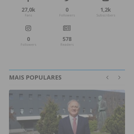
27,0k
0
1,2k
Fans
Followers
Subscribers
0
578
Followers
Readers
MAIS POPULARES