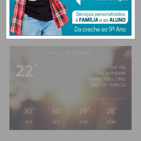
PAÇOS DE FERREIRA
22
°
clear sky
70% humidade
vento: 1m/s ONO
MAX 23 • MIN 22
30
30
29
28
°
°
°
°
QUI
SEX
SÁB
DOM