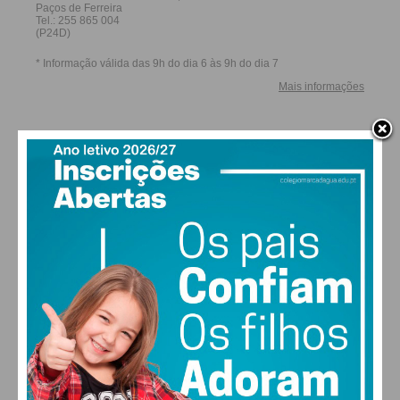
27,0k
0
1,2k
Fans
Followers
Subscribers
0
578
Followers
Readers