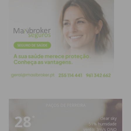
PAÇOS DE FERREIRA
28
°
clear sky
51% humidade
vento: 3m/s ONO