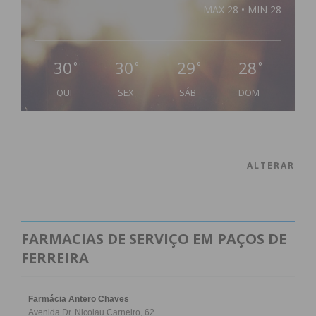
MAX 28 • MIN 28
30
30
29
28
°
°
°
°
QUI
SEX
SÁB
DOM
ALTERAR
FARMACIAS DE SERVIÇO EM PAÇOS DE
FERREIRA