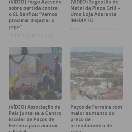
(VÍDEO) Hugo Azevedo
(VÍDEO) Sugestão de
sobre partida contra
Natal da Plaza Grill –
o SL Benfica: “Vamos
Uma Loja Aderente
procurar disputar o
IMEDIATO
jogo”
14 DE DEZEMBRO 2023
15 DE DEZEMBRO 2023
(VÍDEO) Associação de
Paços de Ferreira com
País junta-se a Centro
maior aumento do
Escolar de Paços de
preço de
Ferreira para animar
arrendamento de
o Natal
casa