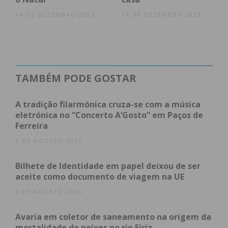
14 DE DEZEMBRO 2023
14 DE DEZEMBRO 2023
TAMBÉM PODE GOSTAR
A tradição filarmónica cruza-se com a música
eletrónica no “Concerto A’Gosto” em Paços de
Ferreira
6 DE AGOSTO 2026
Bilhete de Identidade em papel deixou de ser
aceite como documento de viagem na UE
6 DE AGOSTO 2026
Avaria em coletor de saneamento na origem da
mortalidade de peixes no rio Eiriz