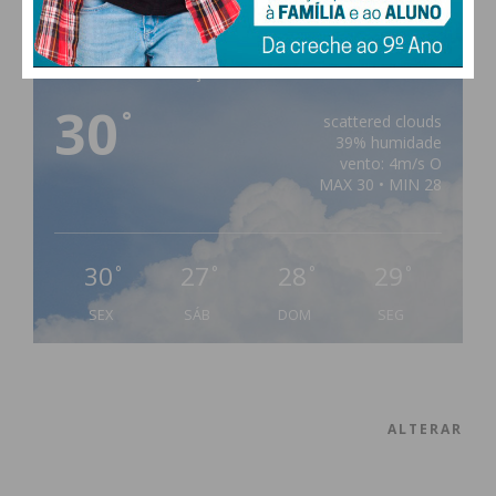
PAÇOS DE FERREIRA
30
°
scattered clouds
39% humidade
vento: 4m/s O
MAX 30 • MIN 28
30
27
28
29
°
°
°
°
SEX
SÁB
DOM
SEG
ALTERAR