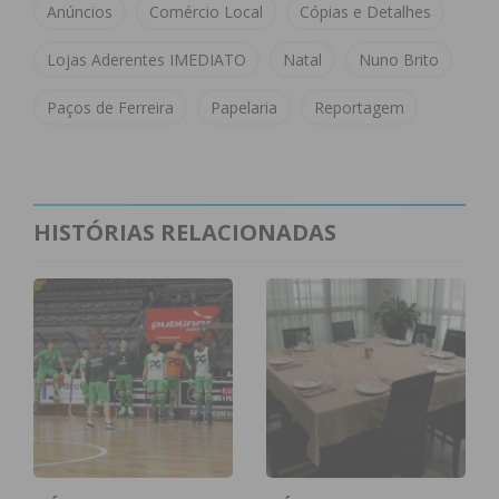
Anúncios
Comércio Local
Cópias e Detalhes
Imediato
Lojas Aderentes IMEDIATO
Natal
Nuno Brito
Assine nossa newsletter por e-mail e
Paços de Ferreira
Papelaria
Reportagem
obtenha de forma regular a informação
atualizada.
HISTÓRIAS RELACIONADAS
Eu li e concordo com os
termos e
condições