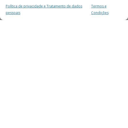
Política de privacidade e Tratamento de dados
Termos e
pessoais
Condições
MAIS PARA SI
FACEBOOK
TWITTER
YOUTUBE
INSTAGRAM
READERS
SERVIÇOS
SOBRE NÓS