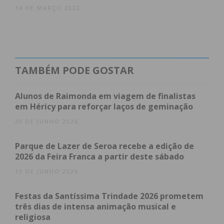
implementada numa freguesia do concelho de
14 DE MARÇO 2022
Leiria. “Queremos pôr a juventude a participar
ainda mais na sociedade e a sentirem que através
das suas iniciativas algo foi concretizado. Ganha a
freguesia e ganhamos todos”, concluiu Jocelino
Moreira.
TAMBÉM PODE GOSTAR
Alunos de Raimonda em viagem de finalistas
em Héricy para reforçar laços de geminação
20 DE JUNHO 2026
Parque de Lazer de Seroa recebe a edição de
2026 da Feira Franca a partir deste sábado
13 DE JUNHO 2026
Festas da Santíssima Trindade 2026 prometem
três dias de intensa animação musical e
religiosa