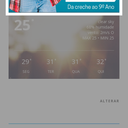
PAÇOS DE FERREIRA
25
°
clear sky
68% humidade
vento: 2m/s O
MAX 25 • MIN 25
29
31
31
32
°
°
°
°
SEG
TER
QUA
QUI
ALTERAR