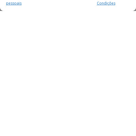
pessoais
Condições
MAIS PARA SI
FACEBOOK
TWITTER
YOUTUBE
INSTAGRAM
READERS
SERVIÇOS
SOBRE NÓS