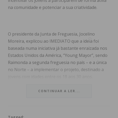
incentivar os jovens a participarem de forma ativa
na comunidade e potenciar a sua criatividade.
O presidente da Junta de Freguesia, Jocelino
Moreira, explicou ao IMEDIATO que a ideia foi
baseada numa iniciativa já bastante enraizada nos
Estados Unidos da América, “Young Mayor”, sendo
Raimonda a segunda freguesia no país – e a única
no Norte – a implementar o projeto, destinado a
jovens com idades entre os 18 aos 30 anos.
Os jovens raimondenses vão poder candidatar-se
CONTINUAR A LER...
até 7 de maio em grupos de três, com paridade de
géneros, apresentando cinco propostas a realizar
durante um mandato com a duração de um ano e
Tagged: