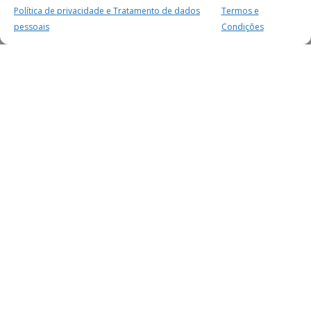
Política de privacidade e Tratamento de dados
Termos e
pessoais
Condições
MAIS PARA SI
FACEBOOK
TWITTER
YOUTUBE
INSTAGRAM
READERS
SERVIÇOS
SOBRE NÓS