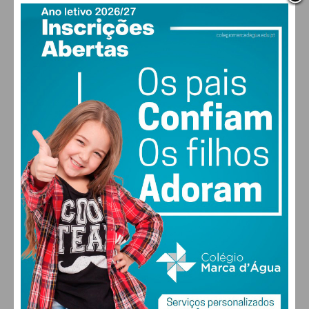
PAÇOS DE FERREIRA
27
°
clear sky
58% humidade
vento: 4m/s O
MAX 27 • MIN 27
27
26
29
30
°
°
°
°
SÁB
DOM
SEG
TER
ALTERAR