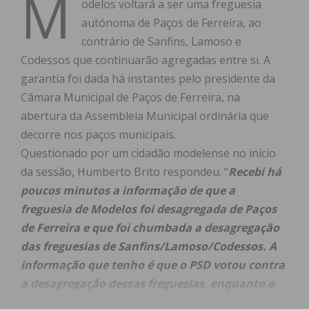
M
odelos voltará a ser uma freguesia
autónoma de Paços de Ferreira, ao
contrário de Sanfins, Lamoso e
Codessos que continuarão agregadas entre si. A
garantia foi dada há instantes pelo presidente da
Câmara Municipal de Paços de Ferreira, na
abertura da Assembleia Municipal ordinária que
decorre nos paços municipais.
Questionado por um cidadão modelense no início
da sessão, Humberto Brito respondeu. “
Recebi há
poucos minutos a informação de que a
freguesia de Modelos foi desagregada de Paços
de Ferreira e que foi chumbada a desagregação
das freguesias de Sanfins/Lamoso/Codessos. A
informação que tenho é que o PSD votou contra
a desagregação dessas freguesias, enquanto o
PS votou a favor da desagregação. No caso da