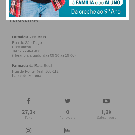
FARMACIAS DE SERVIÇO EM PAÇOS DE
FERREIRA
27,0k
0
1,2k
Fans
Followers
Subscribers