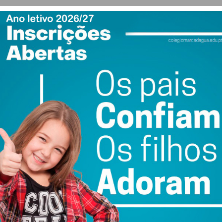
o judicial esta quinta-feira no Tribunal de Instrução
s as medidas de coação de proibição de contactar com a
anecer ou frequentar a habitação da mesma.
ewsletter do Imediato
ail e obtenha de forma regular a informação
atualizada.
do com os
termos e condições