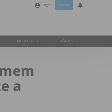
Login
Assinar
Nome de utilizador ou email
*
Senha
*
O
IMEDIATOTV
BÓNUS
Manter sessão
homem
INICIAR SESSÃO
e a
Perdeu a sua senha?