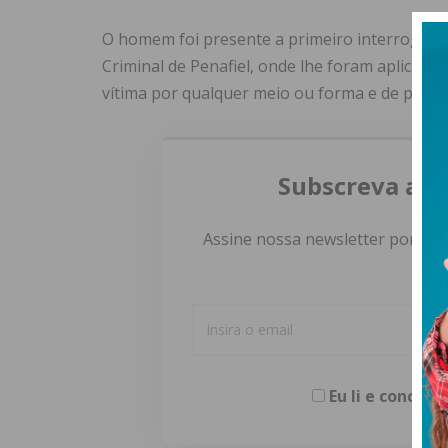
O homem foi presente a primeiro interrogatóri
Criminal de Penafiel, onde lhe foram aplicada
vítima por qualquer meio ou forma e de perm
Subscreva a n
Assine nossa newsletter por e-m
Eu li e concor