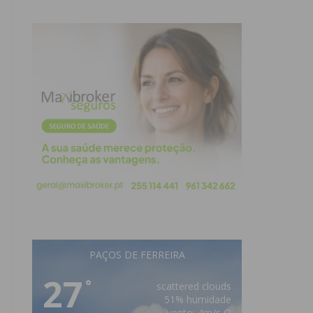
PAÇOS DE FERREIRA
27
°
scattered clouds
51% humidade
vento: 4m/s O