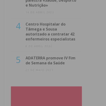
palestra «Saúde, Desporto
e Nutrição»
14 DE ABRIL 2022
4
Centro Hospitalar do
Tâmega e Sousa
autorizado a contratar 42
enfermeiros especialistas
8 DE ABRIL 2022
5
ADATERRA promove IV Fim
de Semana da Saúde
21 DE MAIO 2021