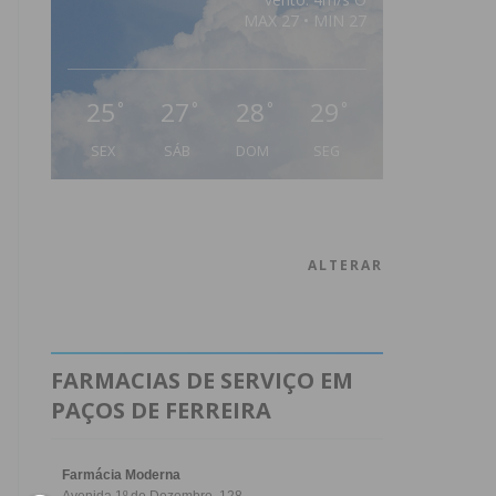
MAX 27 • MIN 27
25
27
28
29
°
°
°
°
SEX
SÁB
DOM
SEG
ALTERAR
FARMACIAS DE SERVIÇO EM
PAÇOS DE FERREIRA