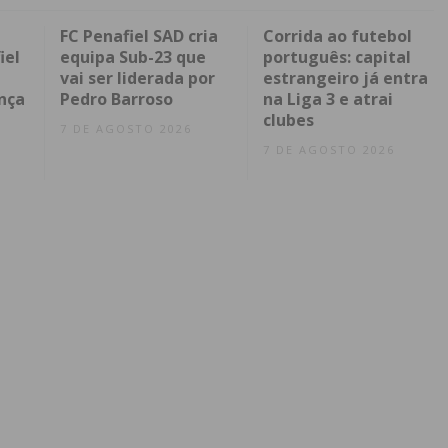
FC Penafiel SAD cria
Corrida ao futebol
iel
equipa Sub-23 que
português: capital
vai ser liderada por
estrangeiro já entra
nça
Pedro Barroso
na Liga 3 e atrai
clubes
7 DE AGOSTO 2026
7 DE AGOSTO 2026