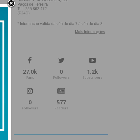
27,0k
0
1,2k
Fans
Followers
Subscribers
0
577
Followers
Readers