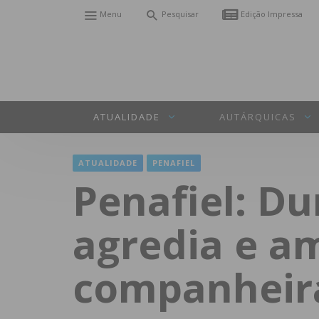
Menu
Pesquisar
Edição Impressa
ATUALIDADE
AUTÁRQUICAS
ATUALIDADE
PENAFIEL
Penafiel: D
agredia e a
companheir