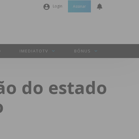
Login
Assinar
Nome de utilizador ou email
*
Senha
*
O
IMEDIATOTV
BÓNUS
Manter sessão
ão do estado
INICIAR SESSÃO
o
Perdeu a sua senha?