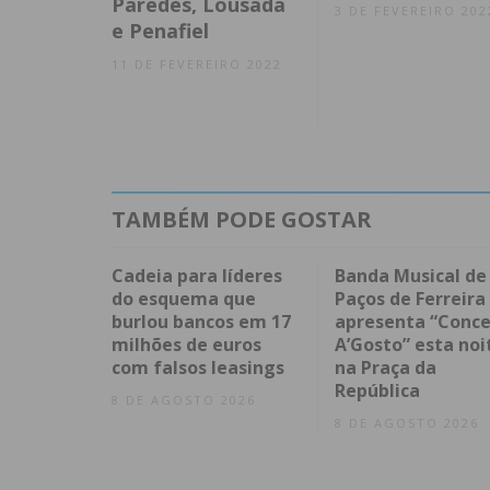
Paredes, Lousada
3 DE FEVEREIRO 202
e Penafiel
11 DE FEVEREIRO 2022
TAMBÉM PODE GOSTAR
Cadeia para líderes
Banda Musical de
do esquema que
Paços de Ferreira
burlou bancos em 17
apresenta “Conce
milhões de euros
A’Gosto” esta noi
com falsos leasings
na Praça da
República
8 DE AGOSTO 2026
8 DE AGOSTO 2026