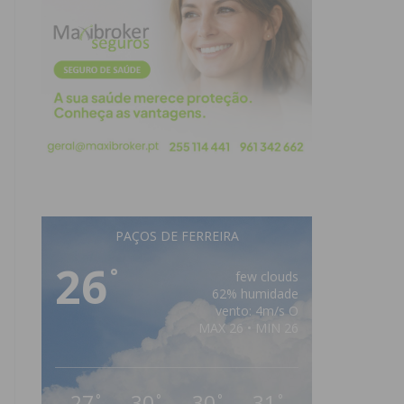
PAÇOS DE FERREIRA
26
°
few clouds
62% humidade
vento: 4m/s O
MAX 26 • MIN 26
27
30
30
31
°
°
°
°