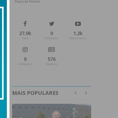
27,0k
0
1,2k
Fans
Followers
Subscribers
0
576
Followers
Readers
MAIS POPULARES