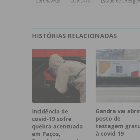
Coronavírus
COVID-19
Estado de Emergên
HISTÓRIAS RELACIONADAS
Gandra vai abri
Incidência de
posto de
covid-19 sofre
testagem gratu
quebra acentuada
à covid-19
em Paços,