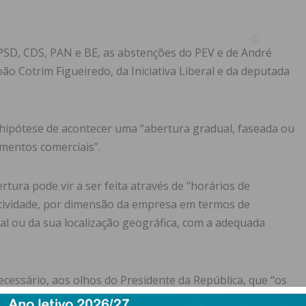
 PSD, CDS, PAN e BE, as abstenções do PEV e de André
ão Cotrim Figueiredo, da Iniciativa Liberal e da deputada
 hipótese de acontecer uma “abertura gradual, faseada ou
imentos comerciais”.
ura pode vir a ser feita através de “horários de
tividade, por dimensão da empresa em termos de
l ou da sua localização geográfica, com a adequada
ecessário, aos olhos do Presidente da República, que “os
r uma diminuição da propagação do vírus, que a