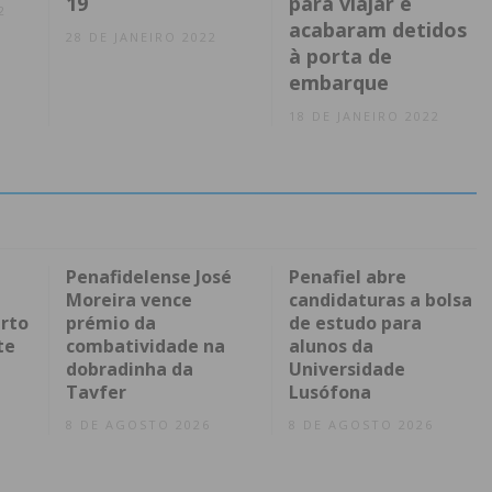
19
para viajar e
2
acabaram detidos
28 DE JANEIRO 2022
à porta de
embarque
18 DE JANEIRO 2022
Penafidelense José
Penafiel abre
Moreira vence
candidaturas a bolsa
rto
prémio da
de estudo para
te
combatividade na
alunos da
dobradinha da
Universidade
Tavfer
Lusófona
8 DE AGOSTO 2026
8 DE AGOSTO 2026