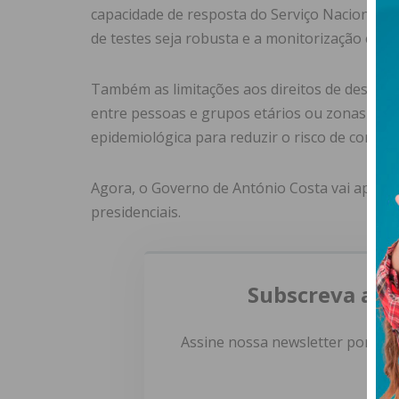
capacidade de resposta do Serviço Nacional d
de testes seja robusta e a monitorização conv
Também as limitações aos direitos de deslocaç
entre pessoas e grupos etários ou zonas de re
epidemiológica para reduzir o risco de contági
Agora, o Governo de António Costa vai aprese
presidenciais.
Subscreva a n
Assine nossa newsletter por e-m