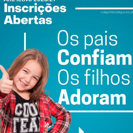
e Saúde continue a estar assegurada e que a capacidade
eniente”.
ão e fixação podem vir a ser “simétricas ou assimétricas”
sidência. Essa restrições vão ser adequadas à situação
o.
ntar as medidas que vão materializar as orientações
ewsletter do Imediato
ail e obtenha de forma regular a informação
atualizada.