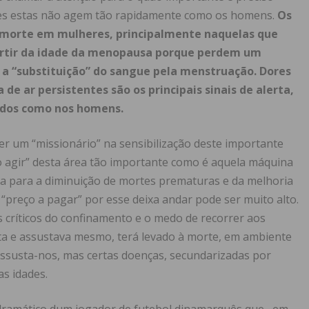
zes estas não agem tão rapidamente como os homens.
Os
e morte em mulheres, principalmente naquelas que
artir da idade da menopausa porque perdem um
, a “substituição” do sangue pela menstruação. Dores
de ar persistentes são os principais sinais de alerta,
idos como nos homens.
r um “missionário” na sensibilização deste importante
o agir” desta área tão importante como é aquela máquina
ua para a diminuição de mortes prematuras e da melhoria
 “preço a pagar” por esse deixa andar pode ser muito alto.
críticos do confinamento e o medo de recorrer aos
ta e assustava mesmo, terá levado à morte, em ambiente
assusta-nos, mas certas doenças, secundarizadas por
s idades.