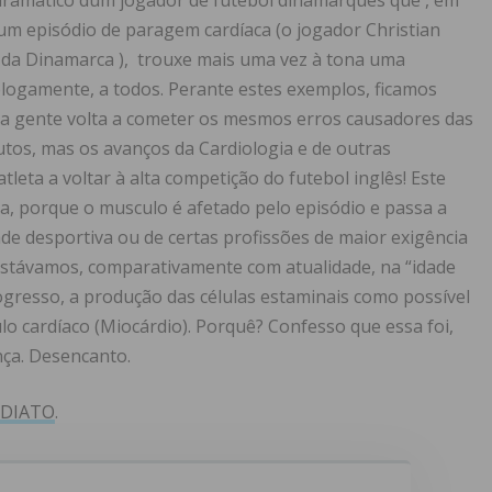
 dramático dum jogador de futebol dinamarquês que , em
dum episódio de paragem cardíaca (o jogador Christian
o da Dinamarca ), trouxe mais uma vez à tona uma
ologamente, a todos. Perante estes exemplos, ficamos
ta gente volta a cometer os mesmos erros causadores das
utos, mas os avanços da Cardiologia e de outras
tleta a voltar à alta competição do futebol inglês! Este
, porque o musculo é afetado pelo episódio e passa a
ade desportiva ou de certas profissões de maior exigência
 estávamos, comparativamente com atualidade, na “idade
ogresso, a produção das células estaminais como possível
o cardíaco (Miocárdio). Porquê? Confesso que essa foi,
ça. Desencanto.
EDIATO
.