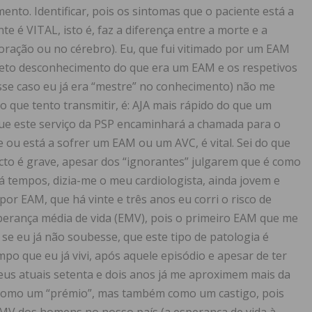
nto. Identificar, pois os sintomas que o paciente está a
te é VITAL, isto é, faz a diferença entre a morte e a
 coração ou no cérebro). Eu, que fui vitimado por um EAM
leto desconhecimento do que era um EAM e os respetivos
sse caso eu já era “mestre” no conhecimento) não me
 que tento transmitir, é: AJA mais rápido do que um
que este serviço da PSP encaminhará a chamada para o
 ou está a sofrer um EAM ou um AVC, é vital. Sei do que
facto é grave, apesar dos “ignorantes” julgarem que é como
Há tempos, dizia-me o meu cardiologista, ainda jovem e
r EAM, que há vinte e três anos eu corri o risco de
esperança média de vida (EMV), pois o primeiro EAM que me
o se eu já não soubesse, que este tipo de patologia é
o que eu já vivi, após aquele episódio e apesar de ter
meus atuais setenta e dois anos já me aproximem mais da
a como um “prémio”, mas também como um castigo, pois