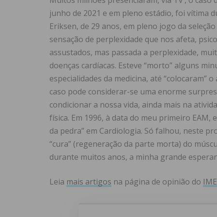
Muitos milhões presenciaram, via Tv , o caso
junho de 2021 e em pleno estádio, foi vítima 
Eriksen, de 29 anos, em pleno jogo da seleçã
sensação de perplexidade que nos afeta, psic
assustados, mas passada a perplexidade, mui
doenças cardíacas. Esteve “morto” alguns min
especialidades da medicina, até “colocaram” o a
caso pode considerar-se uma enorme surpresa
condicionar a nossa vida, ainda mais na ativid
física. Em 1996, à data do meu primeiro EAM,
da pedra” em Cardiologia. Só falhou, neste pr
“cura” (regeneração da parte morta) do múscul
durante muitos anos, a minha grande esperan
Leia
mais artigos
na página de opinião do
IM