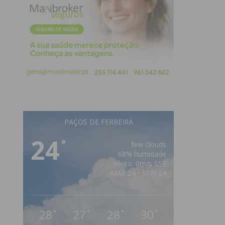
PAÇOS DE FERREIRA
24
°
few clouds
68% humidade
vento: 0m/s SSE
MAX 24 • MIN 24
28
27
28
30
°
°
°
°