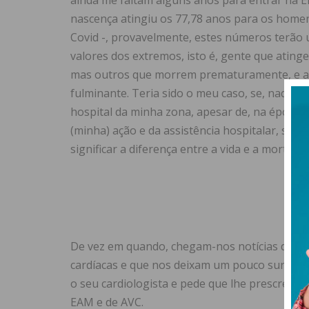
ainda me faltam alguns anos para entrar na 
nascença atingiu os 77,78 anos para os homen
Covid -, provavelmente, estes números terão 
valores dos extremos, isto é, gente que ating
mas outros que morrem prematuramente, e a
fulminante. Teria sido o meu caso, se, naquele
hospital da minha zona, apesar de, na época, 
(minha) ação e da assistência hospitalar, sal
significar a diferença entre a vida e a morte 
De vez em quando, chegam-nos notícias de “f
cardíacas e que nos deixam um pouco surpreen
o seu cardiologista e pede que lhe prescreva 
EAM e de AVC.