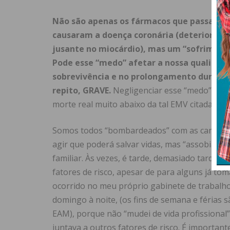
Não são apenas os fármacos que passamos 
causaram a doença coronária (deterioração
jusante no miocárdio), mas um “sofrimento
Pode esse “medo” afetar a nossa qualidad
sobrevivência e no prolongamento duma v
repito, GRAVE.
Negligenciar esse “medo” (que 
morte real muito abaixo da tal EMV citada atrá
Somos todos “bombardeados” com as campanhas
agir que poderá salvar vidas, mas “assobiamos
familiar. Às vezes, é tarde, demasiado tarde.
fatores de risco, apesar de para alguns já to
ocorrido no meu próprio gabinete de trabalho
domingo à noite, (os fins de semana e férias
EAM), porque não “mudei de vida profissional”,
juntava a outros fatores de risco. É importan