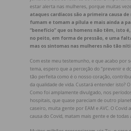
estar alerta nas mulheres, porque muitas ve
ataques cardíacos são a primeira cau­sa d
fumam e tomam a pílula e mais ainda a p
“benefício” que os homens não têm, isto é
no peito, em forma de pressão, e uma falta 
mas os sintomas nas mulheres não tão nít
Com este meu testemunho, e que acabo por se
tema, espero que a perceção do “prevenir e d
tão perfeita como é o nosso coração, contrib
da qualidade de vida. Custará entender isto? O
Como foi amplamente divulgado, nos períodos 
hospitais, que quase pareciam de outro plane
caseiro, muita gente por EAM e AVC. O Covid 
causa do Covid, matam mais gente e de todas a