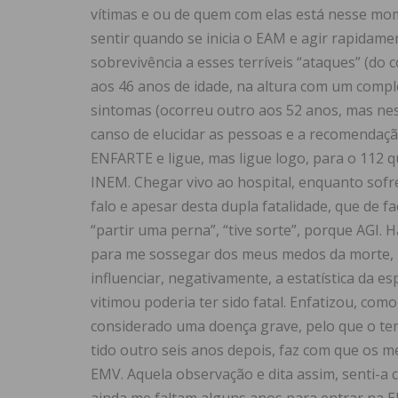
vítimas e ou de quem com elas está nesse mome
sentir quando se inicia o EAM e agir rapidamen
sobrevivência a esses terríveis “ataques” (do
aos 46 anos de idade, na altura com um comp
sintomas (ocorreu outro aos 52 anos, mas ne
canso de elucidar as pessoas e a recomendação
ENFARTE e ligue, mas ligue logo, para o 112 
INEM. Chegar vivo ao hospital, enquanto sofre
falo e apesar desta dupla fatalidade, que de 
“partir uma perna”, “tive sorte”, porque AGI. 
para me sossegar dos meus medos da morte, po
influenciar, negativamente, a estatística da 
vitimou poderia ter sido fatal. Enfatizou, com
considerado uma doença grave, pelo que o temp
tido outro seis anos depois, faz com que os 
EMV. Aquela observação e dita assim, senti-