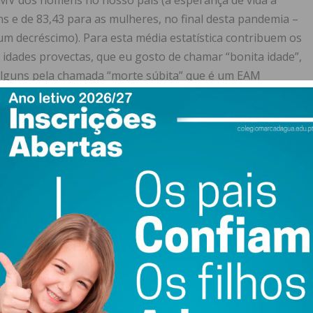
EMV dos homens no nosso país (a esperança de vida à
s e de 83,43 para as mulheres, no final desta pandemia –
um decréscimo). Para esta média estatística contribuem os
e idades provectas, que eu gosto de chamar “bonita idade”,
lguns pela chamada “morte súbita” que é um EAM
 fim de dia, não tivesse corrido para a urgência do
não saber o que era um enfarte do miocárdio. A rapidez da
vou-me a vida, pois a conjugação destas duas etapas pode
prematura nas doenças cardiovasculares.
iguras públicas” com problemas graves das doenças
didos, assustados e tristes. Mas muita gente corre para
os exames de deteção dos chamados “fatores de risco” de