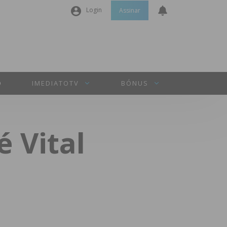
Login
Assinar
Nome de utilizador ou email
*
Senha
*
O
IMEDIATOTV
BÓNUS
Manter sessão
 Vital
INICIAR SESSÃO
Perdeu a sua senha?