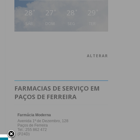
28
27
28
29
°
°
°
°
SÁB
DOM
SEG
TER
ALTERAR
FARMACIAS DE SERVIÇO EM
PAÇOS DE FERREIRA