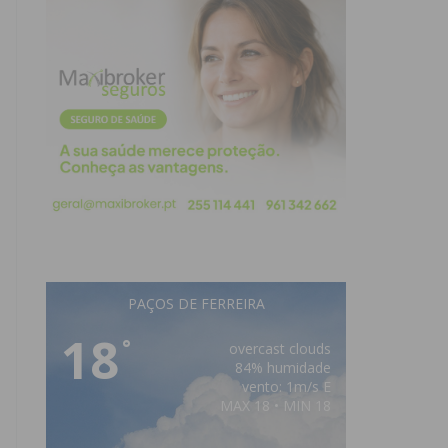
PAÇOS DE FERREIRA
18
°
overcast clouds
84% humidade
vento: 1m/s E
MAX 18 • MIN 18