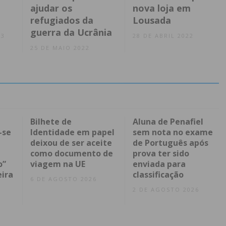
ajudar os
nova loja em
refugiados da
Lousada
guerra da Ucrânia
23
28 DE ABRIL 2022
25 DE MAIO 2022
Bilhete de
Aluna de Penafiel
-se
Identidade em papel
sem nota no exame
deixou de ser aceite
de Português após
como documento de
prova ter sido
o”
viagem na UE
enviada para
eira
classificação
6 DE AGOSTO 2026
2 DE AGOSTO 2026