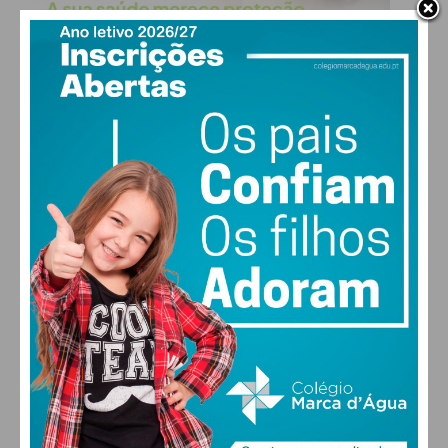
Rio de
41
728
17
66
131
Moinhos
Rio Mau
33
325
15
43
54
São
14
396
11
34
76
Mamede
Recesinhos
São
17
555
16
44
100
Martinho
Recesinhos
Sebolido
17
213
8
22
40
Termas de
70
1359
32
116
311
São
Vicente
Valpedre
13
460
8
39
103
Subscreva a newsletter do