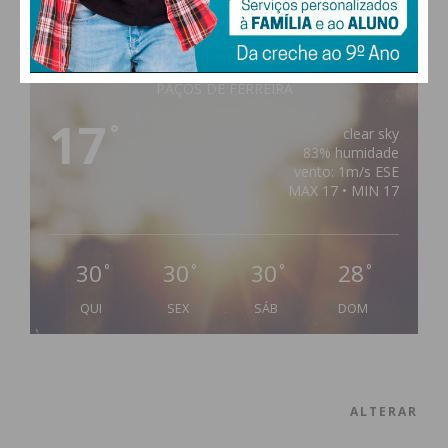
Imediato
Assine nossa newsletter por e-mail e
PAÇOS DE FERREIRA
obtenha de forma regular a informação
17
°
atualizada.
clear sky
83% humidade
vento: 1m/s ESE
MAX 17 • MIN 17
Eu li e concordo com os
termos e
30
30
30
28
°
°
°
°
condições
QUI
SEX
SÁB
DOM
ALTERAR