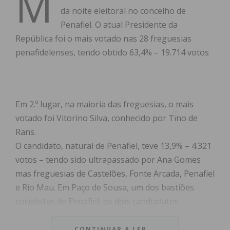
M
da noite eleitoral no concelho de
Penafiel. O atual Presidente da
República foi o mais votado nas 28 freguesias
penafidelenses, tendo obtido 63,4% – 19.714 votos
Em 2.º lugar, na maioria das freguesias, o mais
votado foi Vitorino Silva, conhecido por Tino de
Rans.
O candidato, natural de Penafiel, teve 13,9% – 4.321
votos – tendo sido ultrapassado por Ana Gomes
mas freguesias de Castelões, Fonte Arcada, Penafiel
e Rio Mau. Em Paço de Sousa, um dos bastiões
socialistas de Penafiel, os dois candiadatos
obtiveram a mesma votação – 191 votos.
CONTINUAR A LER...