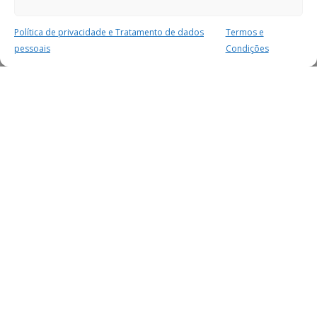
Política de privacidade e Tratamento de dados
Termos e
pessoais
Condições
MAIS PARA SI
FACEBOOK
TWITTER
YOUTUBE
INSTAGRAM
READERS
SERVIÇOS