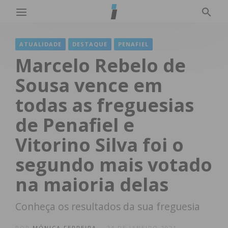
ATUALIDADE
DESTAQUE
PENAFIEL
Marcelo Rebelo de
Sousa vence em
todas as freguesias
de Penafiel e
Vitorino Silva foi o
segundo mais votado
na maioria delas
Conheça os resultados da sua freguesia
POR
MÓNICA FERREIRA
24 DE JANEIRO 2021