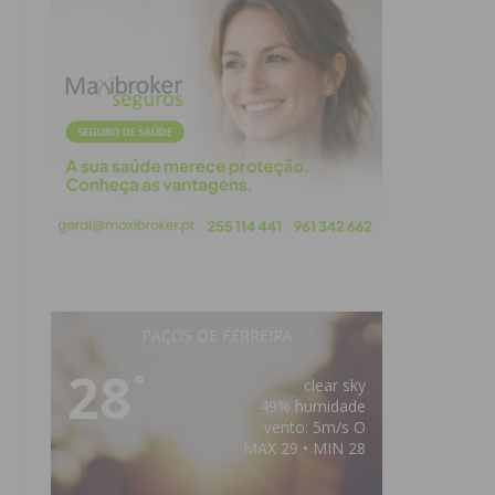
PAÇOS DE FERREIRA
28
°
clear sky
49% humidade
vento: 5m/s O
MAX 29 • MIN 28