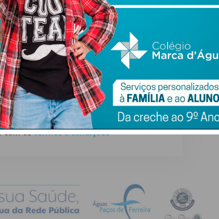
ewsletter do Imediato
ail e obtenha de forma regular a informação
atualizada.
do com os
termos e condições