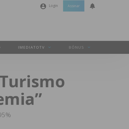
Login
Assinar
Nome de utilizador ou email
*
Senha
*
O
IMEDIATOTV
BÓNUS
Manter sessão
“Turismo
INICIAR SESSÃO
emia”
Perdeu a sua senha?
 95%