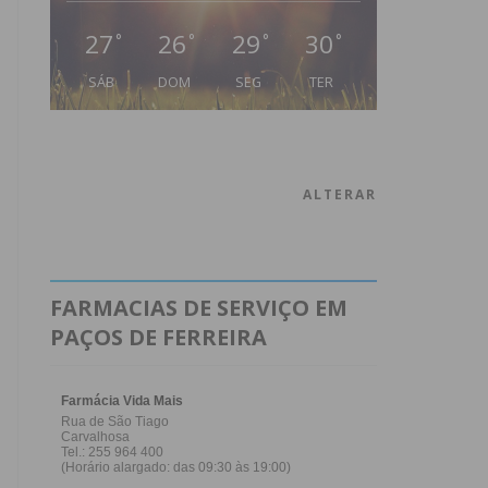
27
26
29
30
°
°
°
°
SÁB
DOM
SEG
TER
ALTERAR
FARMACIAS DE SERVIÇO EM
PAÇOS DE FERREIRA