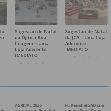
ão
Sugestão de Natal
Sugestão de Natal
za
da Óptica Boa
da JCA – Uma Loja
Imagem – Uma
Aderente
Loja Aderente
IMEDIATO
IMEDIATO
9 DE DEZEMBRO 2023
23
13 DE DEZEMBRO 2023
AGRIVAL 2026
FC Penafiel SAD cria
ção
arranca em Penafiel
equipa Sub-23 que