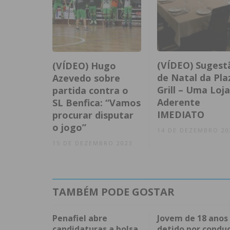
(VÍDEO) Sugest
(VÍDEO) Hugo
de Natal da Pla
Azevedo sobre
Grill – Uma Loja
partida contra o
Aderente
SL Benfica: “Vamos
IMEDIATO
procurar disputar
o jogo”
14 DE DEZEMBRO 20
15 DE DEZEMBRO 2023
TAMBÉM PODE GOSTAR
Penafiel abre
Jovem de 18 anos
candidaturas a bolsa
detido por condu