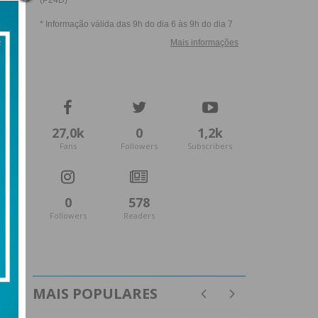
27,0k
0
1,2k
Fans
Followers
Subscribers
0
578
Followers
Readers
MAIS POPULARES