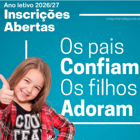
venida vai permitir retirar trânsito da malha urbana
is e equipamentos como o Estádio Municipal 25 de Abril, a
 à A4, e preparar esta área para um desenvolvimento
m investimento estratégico, pensado para responder às
 concluiu Antonino de Sousa
ewsletter do Imediato
ail e obtenha de forma regular a informação
atualizada.
do com os
termos e condições