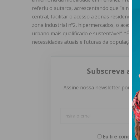
referiu o autarca, acrescentando que “a nova a
central, facilitar o acesso a zonas residencia
zona industrial nº2, hipermercados, o acesso
urbano mais qualificado e sustentável”. “É u
necessidades atuais e futuras da população”,
Subscreva a n
Assine nossa newsletter por e-m
Eu li e concor