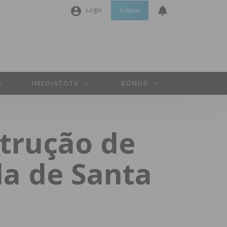
Login
Assinar
Nome de utilizador ou email
*
Senha
*
O
IMEDIATOTV
BÓNUS
Manter sessão
trução de
INICIAR SESSÃO
da de Santa
Perdeu a sua senha?