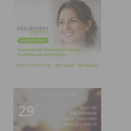
PAÇOS DE FERREIRA
29
°
clear sky
48% humidade
vento: 3m/s ONO
MAX 29 • MIN 27