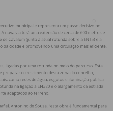
xecutivo municipal e representa um passo decisivo no
. A nova via terá uma extensão de cerca de 600 metros e
te de Cavalum (junto à atual rotunda sobre a EN15) e a
 da cidade e promovendo uma circulação mais eficiente,
ias, ligadas por uma rotunda no meio do percurso. Esta
e preparar o crescimento desta zona do concelho,
ais, como redes de água, esgotos e iluminação pública.
rotunda na ligação à EN320 e o alargamento da estrada
rte adaptados ao terreno.
afiel, Antonino de Sousa, “esta obra é fundamental para
e da conclusão da Variante do Cavalum 30 anos depois”,