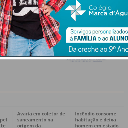
Avaria em coletor de
Incêndio consome
pel
saneamento na
habitação e deixa
ite
origem da
homem em estado