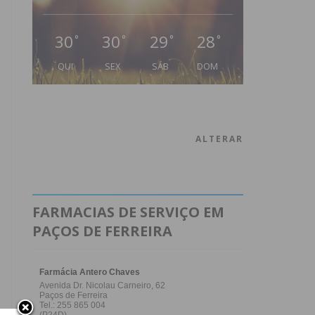
30
30
29
28
°
°
°
°
QUI
SEX
SÁB
DOM
ALTERAR
FARMACIAS DE SERVIÇO EM
PAÇOS DE FERREIRA