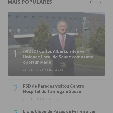
MAIS POPULARES
Subscreva a newsletter do
Imediato
Assine nossa newsletter por e-mail e
obtenha de forma regular a informação
atualizada.
1
(VÍDEO) Carlos Alberto Silva vê
Unidade Local de Saúde como uma
oportunidade
23 DE NOVEMBRO 2023
Eu li e concordo com os
termos e
2
condições
PSD de Paredes visitou Centro
Hospital do Tâmega e Sousa
23 DE OUTUBRO 2023
Lions Clube de Paços de Ferreira vai