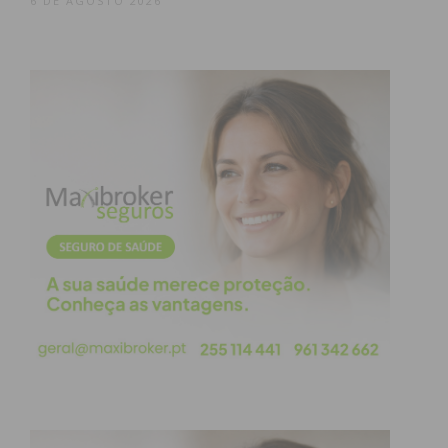
6 DE AGOSTO 2026
A biópsia prostática convencional baseia-se na
recolha de fragmentos da próstata para análise
anatomo-patológica, essencial para confirmar ou
excluir a presença de células malignas. A grande
inovação desta nova abordagem reside na
tecnologia de fusão de imagem.
O procedimento consegue integrar, em tempo real,
as imagens detalhadas obtidas previamente
através de uma ressonância magnética com as
imagens da ecografia realizadas no momento do
exame. Cruzando estes dois dados, a equipa médica
consegue identificar com elevada precisão as áreas
suspeitas, direcionando a agulha de colheita
exatamente para o alvo e evitando amostragens
aleatórias.