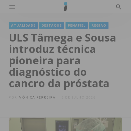
ATUALIDADE
DESTAQUE
PENAFIEL
REGIÃO
ULS Tâmega e Sousa
introduz técnica
pioneira para
diagnóstico do
cancro da próstata
POR
MÓNICA FERREIRA
6 DE JULHO 2026