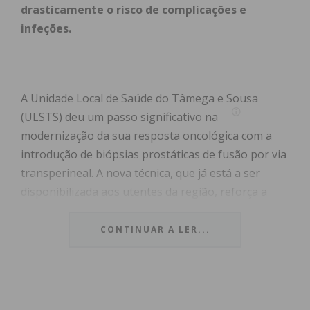
drasticamente o risco de complicações e
infeções.
A Unidade Local de Saúde do Tâmega e Sousa
(ULSTS) deu um passo significativo na
modernização da sua resposta oncológica com a
introdução de biópsias prostáticas de fusão por via
transperineal. A nova técnica, que já está a ser
disponibilizada aos utentes da região, reforça a
capacidade de resposta do Serviço de Urologia,
disponibilizando aos utentes da região um método
CONTINUAR A LER...
de diagnóstico mais preciso, seguro e eficaz para o
cancro da próstata.
Utilizado nos principais centros de referência