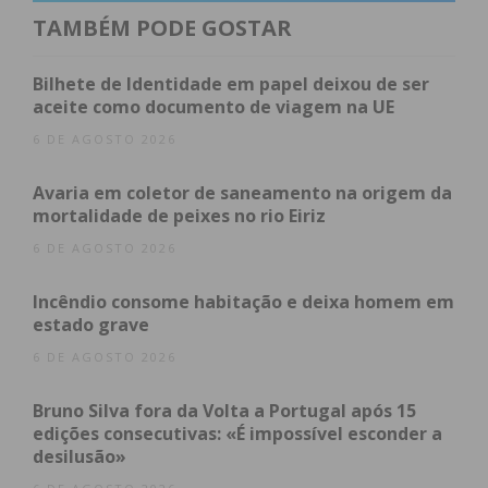
europeus, este procedimento eleva o padrão dos
TAMBÉM PODE GOSTAR
cuidados urológicos na região, permitindo uma
deteção mais precoce e assertiva da doença, ao
Bilhete de Identidade em papel deixou de ser
mesmo tempo que minimiza o impacto e o
aceite como documento de viagem na UE
desconforto para o doente.
6 DE AGOSTO 2026
Avaria em coletor de saneamento na origem da
Índice
mortalidade de peixes no rio Eiriz
Tecnologia de fusão: o cruzamento de dados em
6 DE AGOSTO 2026
tempo real
Mais eficácia e menor risco de infeção
Incêndio consome habitação e deixa homem em
Subscreva a newsletter do Imediato
estado grave
6 DE AGOSTO 2026
Tecnologia de fusão: o
cruzamento de dados em tempo
Bruno Silva fora da Volta a Portugal após 15
edições consecutivas: «É impossível esconder a
real
desilusão»