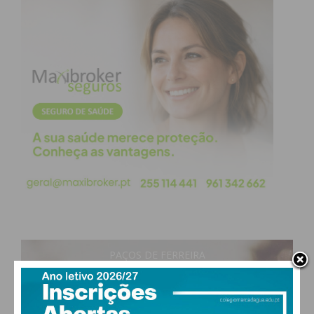
“A introdução desta técnica permite oferecer aos
nossos doentes a possibilidade de realizar este
exame na nossa ULS, de acordo com as melhores
práticas clínicas atuais”, sublinha Fernando Vila,
diretor do Serviço de Urologia da ULSTS.
PAÇOS DE FERREIRA
29
°
clear sky
48% humidade
vento: 3m/s ONO