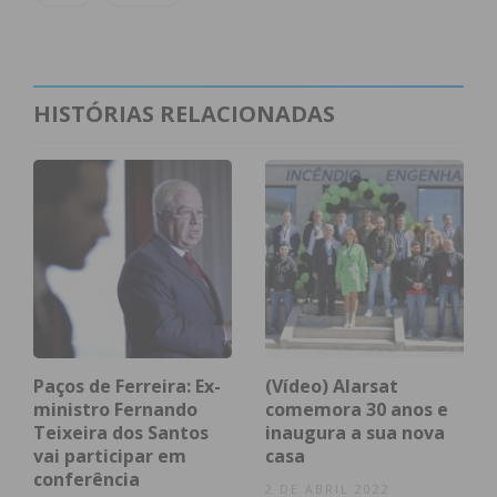
Subscreva a newsletter do
HISTÓRIAS RELACIONADAS
Imediato
Assine nossa newsletter por e-mail e
obtenha de forma regular a informação
atualizada.
Paços de Ferreira: Ex-
(Vídeo) Alarsat
Eu li e concordo com os
termos e
ministro Fernando
comemora 30 anos e
condições
Teixeira dos Santos
inaugura a sua nova
vai participar em
casa
conferência
2 DE ABRIL 2022