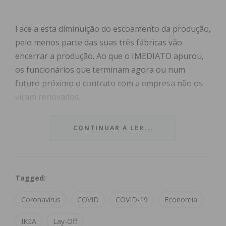
Face a esta diminuição do escoamento da produção,
pelo menos parte das suas três fábricas vão
encerrar a produção. Ao que o IMEDIATO apurou,
os funcionários que terminam agora ou num
futuro próximo o contrato com a empresa não os
viram renovados.
A empresa já tinha suspendido periodicamente a
CONTINUAR A LER...
sua produção devido ao efeito que a pandemia está
a ter na sua cadeia de abastecimento, que se
estende por vários continentes, da Ásia, à Europa e
Tagged:
à América do Norte.
Coronavírus
COVID
COVID-19
Economia
Recorde-se que nas instalações da IKEA Industry
IKEA
Lay-Off
Portugal trabalham cerca de 1.500 colaboradores.