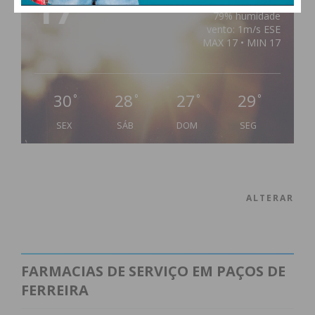
17
°
clear sky
79% humidade
vento: 1m/s ESE
MAX 17 • MIN 17
30
28
27
29
°
°
°
°
SEX
SÁB
DOM
SEG
ALTERAR
FARMACIAS DE SERVIÇO EM PAÇOS DE
FERREIRA