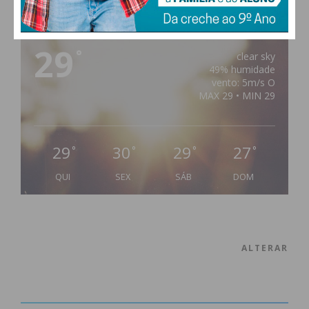
PAÇOS DE FERREIRA
29
°
clear sky
49% humidade
vento: 5m/s O
MAX 29 • MIN 29
29
30
29
27
°
°
°
°
QUI
SEX
SÁB
DOM
ALTERAR