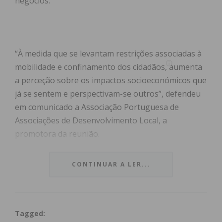
negócios.
“À medida que se levantam restrições associadas à
mobilidade e confinamento dos cidadãos, aumenta
a perceção sobre os impactos socioeconómicos que
já se sentem e perspectivam-se outros”, defendeu
em comunicado a Associação Portuguesa de
Associações de Desenvolvimento Local, a
promotora da reunião.
Segundo a entidade, o apoio ao escoamento da
CONTINUAR A LER...
produção agrícola e a reativação do comércio local
são “linhas de trabalho transversais”, mas também
é necessário apoiar as “atividades que estiveram na
Tagged:
base da diversificação económica dos territórios