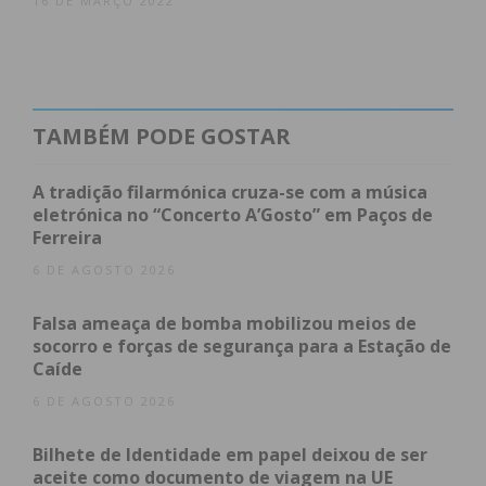
16 DE MARÇO 2022
Portuguesa de Associações de Desenvolvimento
Local.
TAMBÉM PODE GOSTAR
Subscreva a newsletter do
Imediato
A tradição filarmónica cruza-se com a música
eletrónica no “Concerto A’Gosto” em Paços de
Ferreira
Assine nossa newsletter por e-mail e
6 DE AGOSTO 2026
obtenha de forma regular a informação
atualizada.
Falsa ameaça de bomba mobilizou meios de
socorro e forças de segurança para a Estação de
Caíde
6 DE AGOSTO 2026
Eu li e concordo com os
termos e
Bilhete de Identidade em papel deixou de ser
condições
aceite como documento de viagem na UE