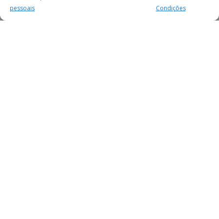
pessoais
Condições
MAIS PARA SI
FACEBOOK
TWITTER
YOUTUBE
INSTAGRAM
READERS
SERVIÇOS
SOBRE NÓS