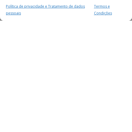
Política de privacidade e Tratamento de dados
Termos e
pessoais
Condições
MAIS PARA SI
FACEBOOK
TWITTER
YOUTUBE
INSTAGRAM
READERS
SERVIÇOS
SOBRE NÓS