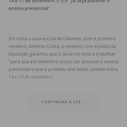
14 e 17 de setembro
, e que “
já seja possível o
ensino presencial
“.
Em visita a uma escola de Odivelas, com o primeiro
ministro, António Costa, o ministro com a pasta da
Educação garantiu que o Governo está a trabalhar
“para que em setembro possa ser possível o ensino
presencial e que o próximo ano letivo comece entre
14 e 17 de setembro”.
Segundo o mesmo,
as cinco primeiras semanas
do ano letivo 2020/2021 vão ser recuperação
, já
CONTINUAR A LER...
havendo um conjunto de matérias escolhidas para
fazer o que não foi possível neste ano letivo.