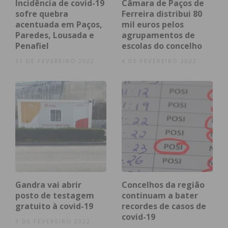
Incidência de covid-19
Câmara de Paços de
sofre quebra
Ferreira distribui 80
acentuada em Paços,
mil euros pelos
Assine nossa newsletter por e-mail e
Paredes, Lousada e
agrupamentos de
obtenha de forma regular a informação
Penafiel
escolas do concelho
atualizada.
11 DE FEVEREIRO 2022
4 DE FEVEREIRO 2022
Eu li e concordo com os
termos e
condições
Gandra vai abrir
Concelhos da região
posto de testagem
continuam a bater
gratuito à covid-19
recordes de casos de
covid-19
3 DE FEVEREIRO 2022