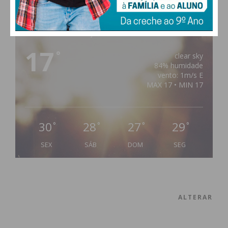
PAÇOS DE FERREIRA
17
°
clear sky
84% humidade
vento: 1m/s E
MAX 17 • MIN 17
30
28
27
29
°
°
°
°
SEX
SÁB
DOM
SEG
ALTERAR