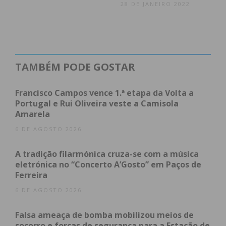
28 DE JANEIRO 2022
TAMBÉM PODE GOSTAR
Francisco Campos vence 1.ª etapa da Volta a
Portugal e Rui Oliveira veste a Camisola
Amarela
6 DE AGOSTO 2026
A tradição filarmónica cruza-se com a música
eletrónica no “Concerto A’Gosto” em Paços de
Ferreira
6 DE AGOSTO 2026
Falsa ameaça de bomba mobilizou meios de
socorro e forças de segurança para a Estação de